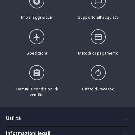
album
chat_bubble_outline
Imballaggi sicuri
Supporto all'acquisto
flight
credit_card
Spedizioni
Metodi di pagamento
assignment
autorenew
Termini e condizioni di
Diritto di recesso
vendita
Utilità

Informazioni legali
