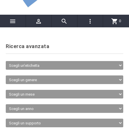




shopping_cart
0
Ricerca avanzata