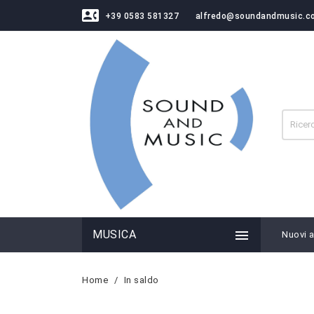
contact_phone
+39 0583 581327
alfredo@soundandmusic.c

MUSICA
Nuovi ar
Home
In saldo