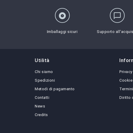
album
chat_bubble_outline
Imballaggi sicuri
Supporto all'acqui
Utilità
Infor
Chi siamo
Privacy
Spedizioni
Cookie
Metodi di pagamento
Termini
Contatti
Diritto
News
Credits