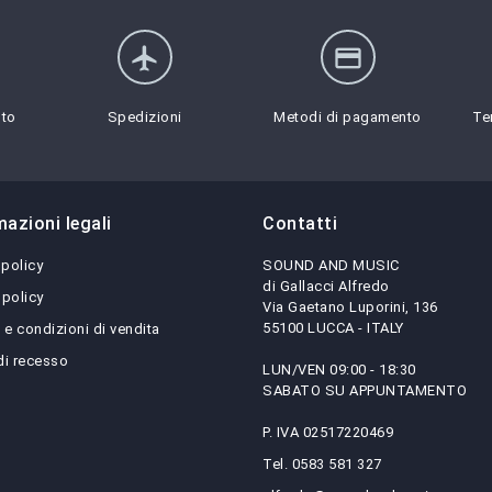
flight
credit_card
sto
Spedizioni
Metodi di pagamento
Te
mazioni legali
Contatti
 policy
SOUND AND MUSIC
di Gallacci Alfredo
 policy
Via Gaetano Luporini, 136
55100 LUCCA - ITALY
 e condizioni di vendita
 di recesso
LUN/VEN 09:00 - 18:30
SABATO SU APPUNTAMENTO
P. IVA 02517220469
Tel. 0583 581 327