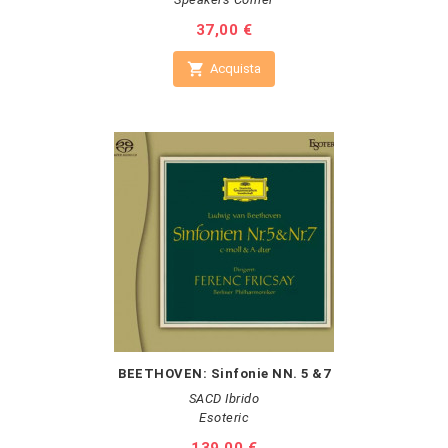
Prezzo
37,00 €

Acquista
BEETHOVEN: Sinfonie NN. 5 &7
SACD Ibrido
Esoteric