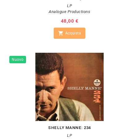
LP
Analogue Productions
Prezzo
48,00 €

Acquista
Nuovo
SHELLY MANNE: 234
LP