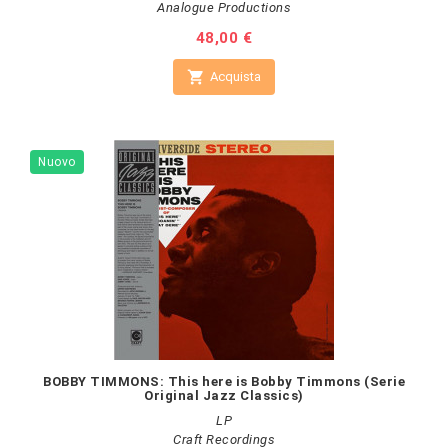
Analogue Productions
Prezzo
48,00 €

Acquista
Nuovo
BOBBY TIMMONS: This here is Bobby Timmons (Serie
Original Jazz Classics)
LP
Craft Recordings