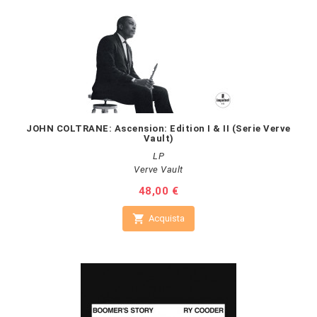
JOHN COLTRANE: Ascension: Edition I & II (Serie Verve
Vault)
LP
Verve Vault
Prezzo
48,00 €

Acquista