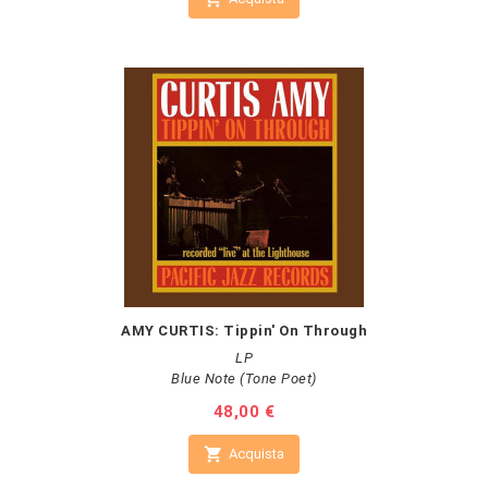
AMY CURTIS: Tippin' On Through
LP
Blue Note (Tone Poet)
Prezzo
48,00 €

Acquista