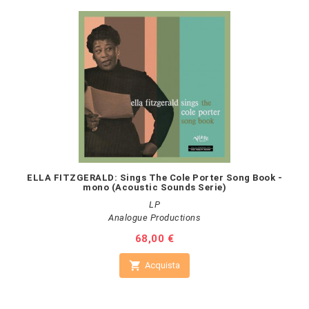
ELLA FITZGERALD: Sings The Cole Porter Song Book -
mono (Acoustic Sounds Serie)
LP
Analogue Productions
Prezzo
68,00 €

Acquista