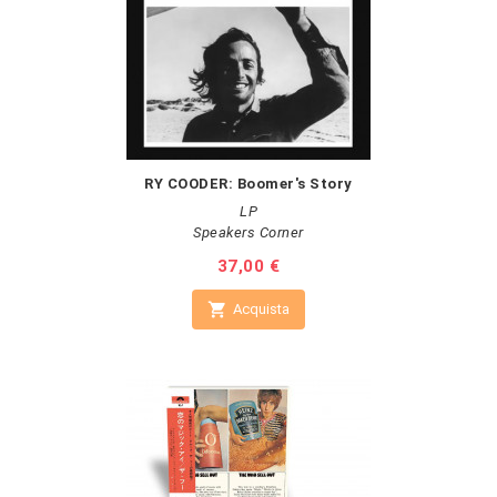
RY COODER: Boomer's Story
LP
Speakers Corner
Prezzo
37,00 €

Acquista