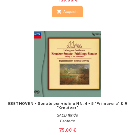
Prezzo
139,00 €

Acquista
BEETHOVEN - Sonate per violino NN. 4 - 5 "Primavera" & 9
"Kreutzer"
SACD Ibrido
Esoteric
Prezzo
75,00 €