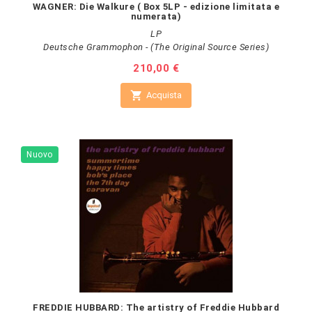
WAGNER: Die Walkure ( Box 5LP - edizione limitata e
numerata)
LP
Deutsche Grammophon - (The Original Source Series)
Prezzo
210,00 €

Acquista
Nuovo
FREDDIE HUBBARD: The artistry of Freddie Hubbard