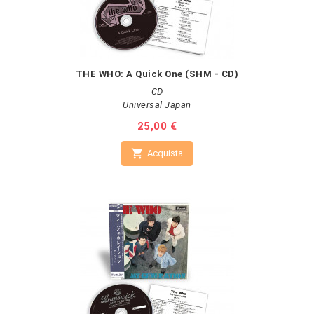
THE WHO: A Quick One (SHM - CD)
CD
Universal Japan
Prezzo
25,00 €

Acquista