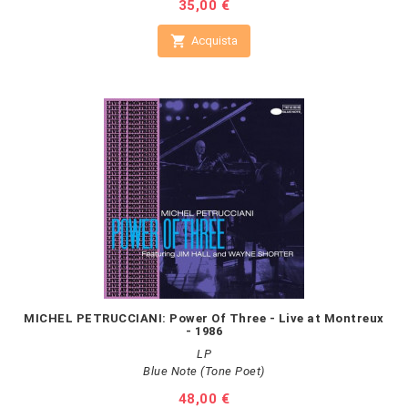
Prezzo
35,00 €

Acquista
MICHEL PETRUCCIANI: Power Of Three - Live at Montreux
- 1986
LP
Blue Note (Tone Poet)
Prezzo
48,00 €