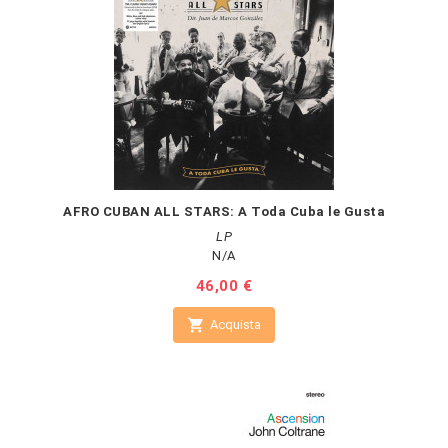
AFRO CUBAN ALL STARS: A Toda Cuba le Gusta
LP
N/A
Prezzo
46,00 €

Acquista