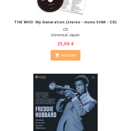
THE WHO: My Generation (stereo - mono SHM - CD)
CD
Universal Japan
Prezzo
25,00 €

Acquista