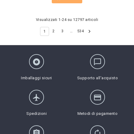
Visualizzati 1-24 su 12797 articoli

2
3
…
534
1
album
chat_bubble_outline
Imballaggi sicuri
Supporto all'acquisto
flight
credit_card
Spedizioni
Metodi di pagamento
assignment
autorenew