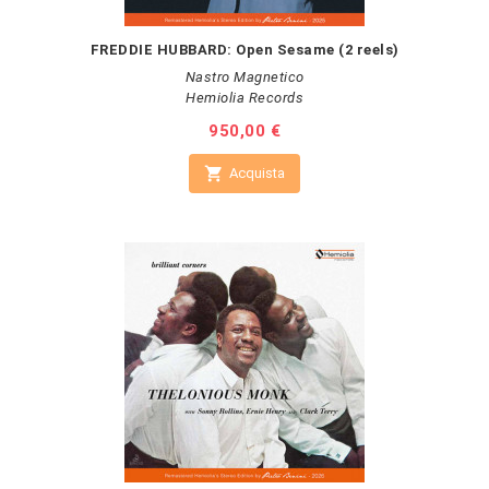
FREDDIE HUBBARD: Open Sesame (2 reels)
Nastro Magnetico
Hemiolia Records
Prezzo
950,00 €

Acquista