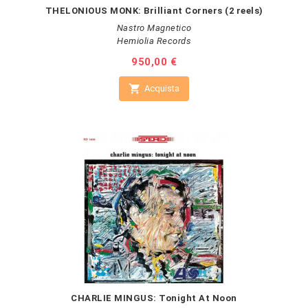
THELONIOUS MONK: Brilliant Corners (2 reels)
Nastro Magnetico
Hemiolia Records
Prezzo
950,00 €

Acquista
CHARLIE MINGUS: Tonight At Noon