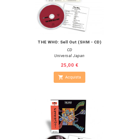
THE WHO: Sell Out (SHM - CD)
CD
Universal Japan
Prezzo
25,00 €

Acquista