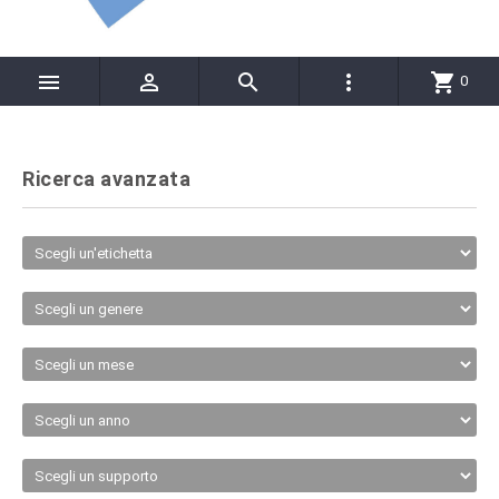




shopping_cart
0
Ricerca avanzata