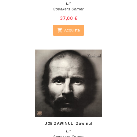
LP
Speakers Corner
Prezzo
37,00 €

Acquista
JOE ZAWINUL: Zawinul
LP
Speakers Corner