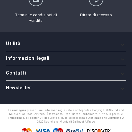
Termini e condizioni di
Diritto di recesso
vendita
Utilità

Informazioni legali

Contatti

Newsletter

Le immagini presenti nel sito sono registrate e sottoposte a Copyright © Sound and
Music di Gallacci Alfredo - È fatto assoluto divieto di pubblicare, tutte o in parte, le
immagini e/o i contenuti di questo sito, salvo espressa autorizzazione Copyright ©
2020 Sound and Music di Gallacci Alfredo