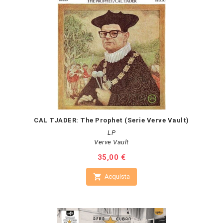
CAL TJADER: The Prophet (Serie Verve Vault)
LP
Verve Vault
Prezzo
35,00 €

Acquista