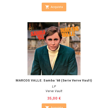

Acquista
MARCOS VALLE: Samba '68 (Serie Verve Vault)
LP
Verve Vault
Prezzo
35,00 €

Acquista