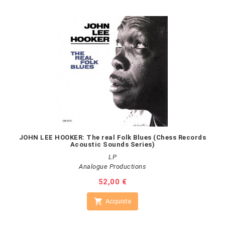
JOHN LEE HOOKER: The real Folk Blues (Chess Records
Acoustic Sounds Series)
LP
Analogue Productions
Prezzo
52,00 €

Acquista