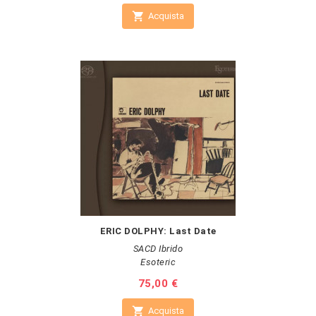

Acquista
ERIC DOLPHY: Last Date
SACD Ibrido
Esoteric
Prezzo
75,00 €

Acquista