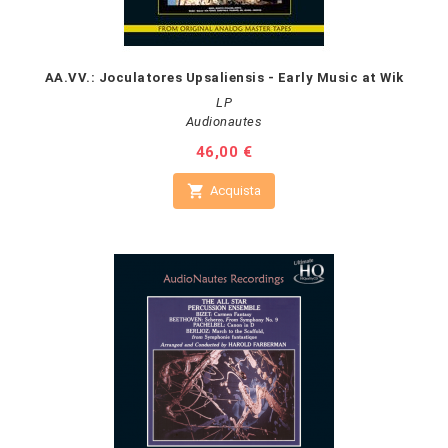
AA.VV.: Joculatores Upsaliensis - Early Music at Wik
LP
Audionautes
Prezzo
46,00 €

Acquista