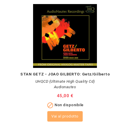
STAN GETZ - JOAO GILBERTO: Getz/Gilberto
UHQCD (Ultimate High Quality Cd)
Audionautes
Prezzo
45,00 €

Non disponibile
Vai al prodotto