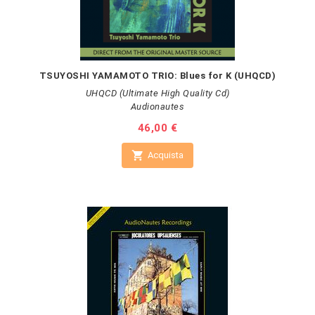
TSUYOSHI YAMAMOTO TRIO: Blues for K (UHQCD)
UHQCD (Ultimate High Quality Cd)
Audionautes
Prezzo
46,00 €

Acquista