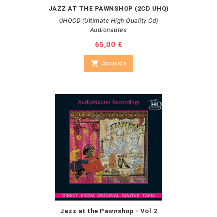
JAZZ AT THE PAWNSHOP (2CD UHQ)
UHQCD (Ultimate High Quality Cd)
Audionautes
Prezzo
65,00 €

Acquista
Jazz at the Pawnshop - Vol.2