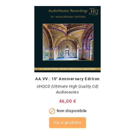
AA.VV.: 15° Anniversary Edition
UHQCD (Ultimate High Quality Cd)
Audionautes
Prezzo
46,00 €

Non disponibile
Vai al prodotto