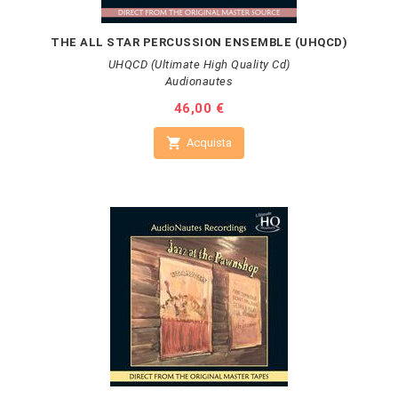
THE ALL STAR PERCUSSION ENSEMBLE (UHQCD)
UHQCD (Ultimate High Quality Cd)
Audionautes
Prezzo
46,00 €

Acquista