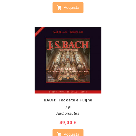

Acquista
BACH: Toccate e Fughe
LP
Audionautes
Prezzo
49,00 €

Acquista