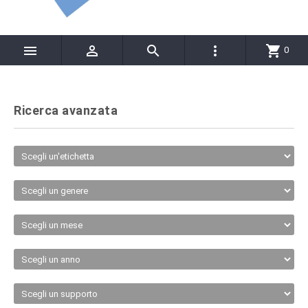




shopping_cart
0
Ricerca avanzata