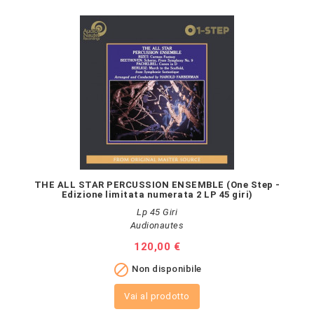
THE ALL STAR PERCUSSION ENSEMBLE (One Step -
Edizione limitata numerata 2 LP 45 giri)
Lp 45 Giri
Audionautes
Prezzo
120,00 €

Non disponibile
Vai al prodotto