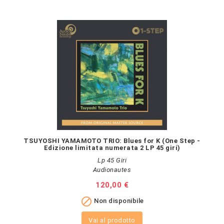
TSUYOSHI YAMAMOTO TRIO: Blues for K (One Step -
Edizione limitata numerata 2 LP 45 giri)
Lp 45 Giri
Audionautes
Prezzo
120,00 €

Non disponibile
Vai al prodotto