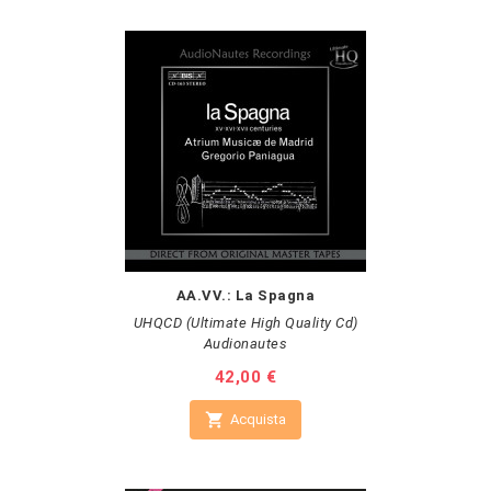
AA.VV.: La Spagna
UHQCD (Ultimate High Quality Cd)
Audionautes
Prezzo
42,00 €

Acquista