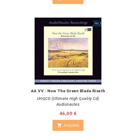
AA.VV.: Now The Green Blade Riseth
UHQCD (Ultimate High Quality Cd)
Audionautes
Prezzo
46,00 €

Acquista