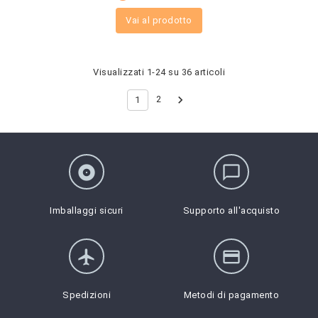
Vai al prodotto
Visualizzati 1-24 su 36 articoli

2
1
album
chat_bubble_outline
Imballaggi sicuri
Supporto all'acquisto
flight
credit_card
Spedizioni
Metodi di pagamento