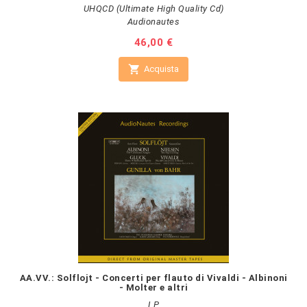
UHQCD (Ultimate High Quality Cd)
Audionautes
Prezzo
46,00 €

Acquista
AA.VV.: Solflojt - Concerti per flauto di Vivaldi - Albinoni
- Molter e altri
LP