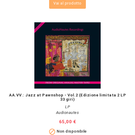
Vai al prodotto
AA.VV.: Jazz at Pawnshop - Vol.2 (Edizione limitata 2 LP
33 giri)
LP
Audionautes
Prezzo
65,00 €

Non disponibile