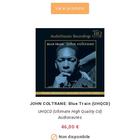
Vai al prodotto
JOHN COLTRANE: Blue Train (UHQCD)
UHQCD (Ultimate High Quality Cd)
Audionautes
Prezzo
46,00 €

Non disponibile