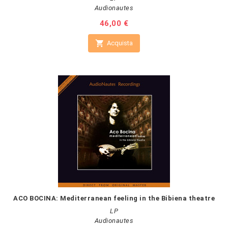
Audionautes
Prezzo
46,00 €

Acquista
ACO BOCINA: Mediterranean feeling in the Bibiena theatre
LP
Audionautes