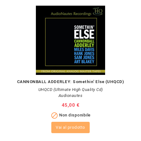
CANNONBALL ADDERLEY: Somethin' Else (UHQCD)
UHQCD (Ultimate High Quality Cd)
Audionautes
Prezzo
45,00 €

Non disponibile
Vai al prodotto