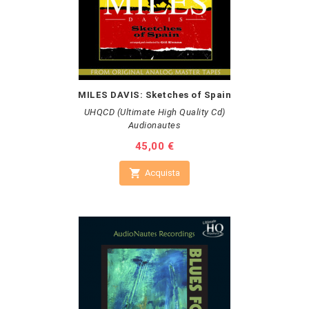
MILES DAVIS: Sketches of Spain
UHQCD (Ultimate High Quality Cd)
Audionautes
Prezzo
45,00 €

Acquista