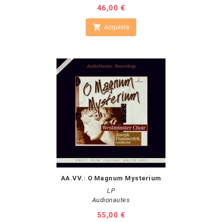
Prezzo
46,00 €

Acquista
AA.VV.: O Magnum Mysterium
LP
Audionautes
Prezzo
55,00 €