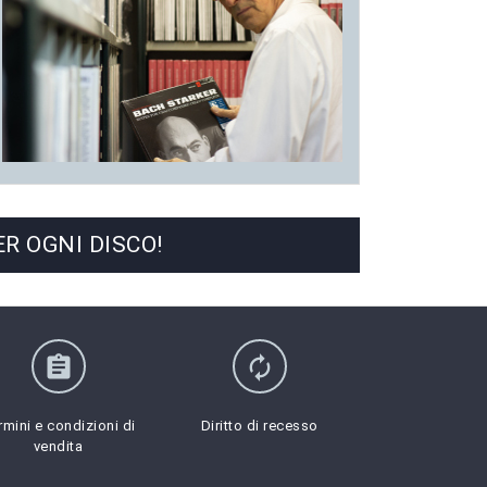
R OGNI DISCO!
assignment
autorenew
rmini e condizioni di
Diritto di recesso
vendita