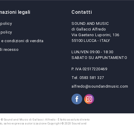
mazioni legali
Contatti
 policy
SOUND AND MUSIC
di Gallacci Alfredo
 policy
Via Gaetano Luporini, 136
55100 LUCCA - ITALY
 e condizioni di vendita
 di recesso
LUN/VEN 09:00 - 18:30
SABATO SU APPUNTAMENTO
P. IVA 02517220469
Tel. 0583 581 327
alfredo@soundandmusic.com
 © Sound and Music di Gallacci Alfredo - È fatto assoluto divieto
 sito, salvo espressa autorizzazione Copyright © 2020 Sound and