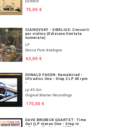
Esoteric
Prezzo
75,00 €
CIAIKOVSKY - SIBELIUS: Concerti
per violino (Edizione limitata
numerata)
LP
Decca Pure Analogue
Prezzo
63,00 €
DONALD FAGEN: Kamakiriad -
Ultradisc One - Step 2 LP 45 rpm
-
Lp 45 Giri
Original Master Recordings
Prezzo
170,00 €
DAVE BRUBECK QUARTET: Time
Out (LP stereo One - Step in