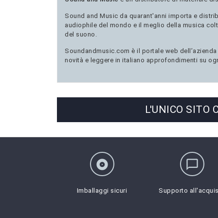
Sound and Music da quarant'anni importa e distribui
audiophile del mondo e il meglio della musica colt
del suono.
Soundandmusic.com è il portale web dell’azienda do
novità e leggere in italiano approfondimenti su ogn
L'UNICO SITO
album
chat_bubble_outline
Imballaggi sicuri
Supporto all'acqui