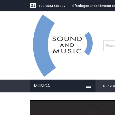
contact_phone
+39 0583 581327
alfredo@soundandmusic.c

MUSICA
Nuovi ar