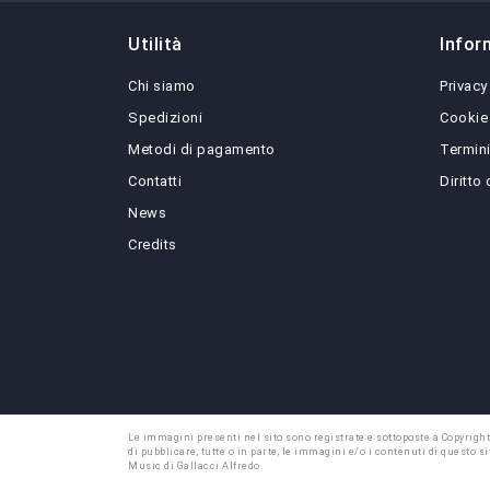
Utilità
Infor
Chi siamo
Privacy
Spedizioni
Cookie
Metodi di pagamento
Termini
Contatti
Diritto
News
Credits
Le immagini presenti nel sito sono registrate e sottoposte a Copyright
di pubblicare, tutte o in parte, le immagini e/o i contenuti di questo
Music di Gallacci Alfredo