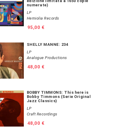
edizione limitata a 1650 copie
numerate)
LP
Hemiolia Records
Prezzo
95,00 €
SHELLY MANNE: 234
LP
Analogue Productions
Prezzo
48,00 €
BOBBY TIMMONS: This here is
Bobby Timmons (Serie Original
Jazz Classics)
LP
Craft Recordings
Prezzo
48,00 €