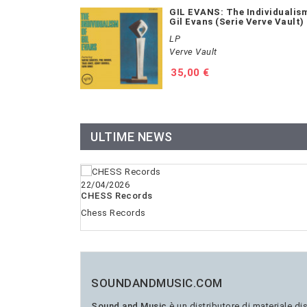
GIL EVANS: The Individualis
Gil Evans (Serie Verve Vault)
LP
Verve Vault
Prezzo
35,00 €
ULTIME NEWS
22/04/2026
CHESS Records
Chess Records
SOUNDANDMUSIC.COM
Sound and Music
è un distributore di materiale di