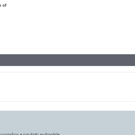
m of
scografico e prodotti audiophile.