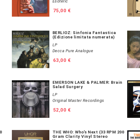
Esoteric
Prezzo
75,00 €
BERLIOZ: Sinfonia Fantastica
(Edizione limitata numerata)
LP
Decca Pure Analogue
Prezzo
63,00 €
EMERSON LAKE & PALMER: Brain
Salad Surgery
LP
Original Master Recordings
Prezzo
52,00 €
0
THE WHO: Who's Next (33 RPM 200
Gram Clarity Vinyl Stereo