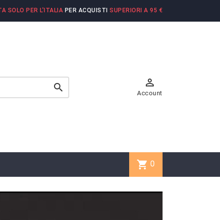
A SOLO PER L'ITALIA
PER ACQUISTI
SUPERIORI A 95 €


Account
shopping_cart
0