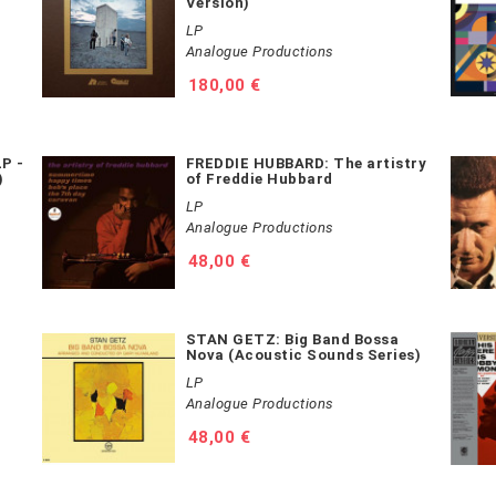
Version)
LP
Analogue Productions
Prezzo
180,00 €
P -
FREDDIE HUBBARD: The artistry
)
of Freddie Hubbard
LP
Analogue Productions
Prezzo
48,00 €
STAN GETZ: Big Band Bossa
Nova (Acoustic Sounds Series)
LP
Analogue Productions
Prezzo
48,00 €