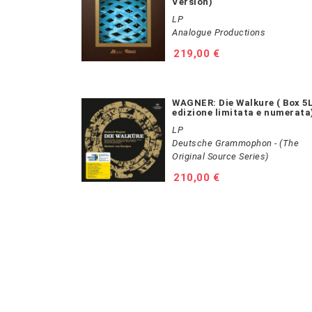
Version)
LP
Analogue Productions
Prezzo
219,00 €
WAGNER: Die Walkure ( Box 5L
edizione limitata e numerata
LP
Deutsche Grammophon - (The
Original Source Series)
Prezzo
210,00 €