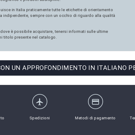
sce in Italia praticamente tutte le etichette di orientamento
a indipendente, sempre con un occhio di riguardo alla qualità
ve è possibile acquistare, tenersi informati sulle ultime
i titolo presente nel catalogo.
 CON UN APPROFONDIMENTO IN ITALIANO PE
flight
credit_card
sto
Spedizioni
Metodi di pagamento
Te