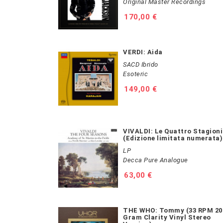
Original Master Recordings
Prezzo
170,00 €
VERDI: Aida
SACD Ibrido
Esoteric
Prezzo
149,00 €
VIVALDI: Le Quattro Stagioni
(Edizione limitata numerata)
LP
Decca Pure Analogue
Prezzo
63,00 €
THE WHO: Tommy (33 RPM 20
Gram Clarity Vinyl Stereo