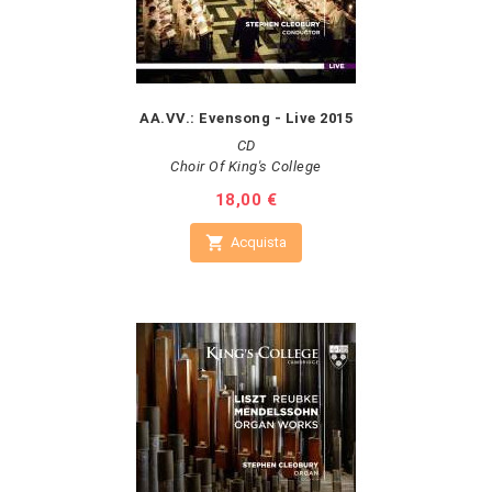
AA.VV.: Evensong - Live 2015
CD
Choir Of King's College
Prezzo
18,00 €

Acquista