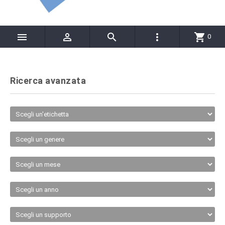




shopping_cart
0
Ricerca avanzata