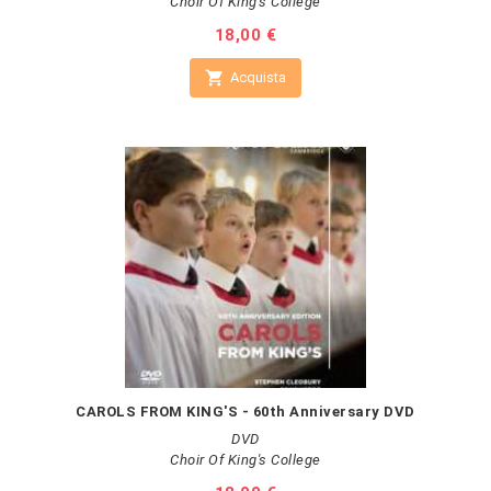
Choir Of King's College
Prezzo
18,00 €

Acquista
CAROLS FROM KING'S - 60th Anniversary DVD
DVD
Choir Of King's College