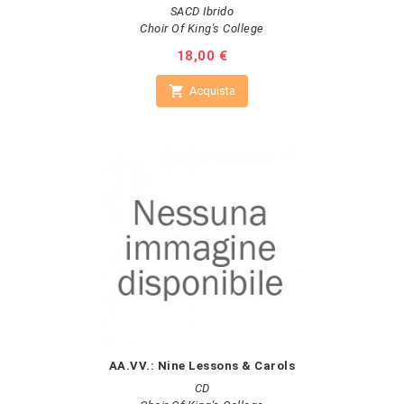
SACD Ibrido
Choir Of King's College
Prezzo
18,00 €

Acquista
AA.VV.: Nine Lessons & Carols
CD