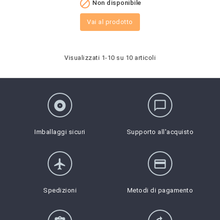

Non disponibile
Vai al prodotto
Visualizzati 1-10 su 10 articoli
album
chat_bubble_outline
Imballaggi sicuri
Supporto all'acquisto
flight
credit_card
Spedizioni
Metodi di pagamento