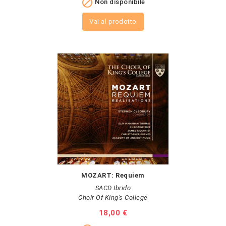

Non disponibile
Vai al prodotto
MOZART: Requiem
SACD Ibrido
Choir Of King's College
Prezzo
18,00 €