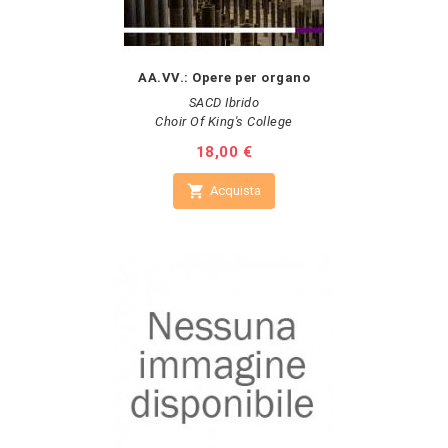
AA.VV.: Opere per organo
SACD Ibrido
Choir Of King's College
Prezzo
18,00 €

Acquista