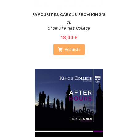
FAVOURITES CAROLS FROM KING'S
CD
Choir Of King's College
Prezzo
18,00 €

Acquista