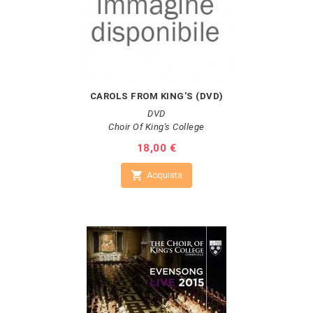
CAROLS FROM KING'S (DVD)
DVD
Choir Of King's College
Prezzo
18,00 €

Acquista