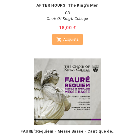
AFTER HOURS: The King's Men
CD
Choir Of King's College
Prezzo
18,00 €

Acquista
FAURE':Requiem - Messe Basse - Cantique de..