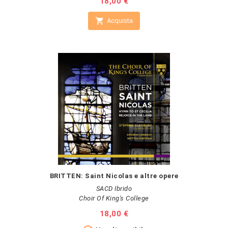
Prezzo
18,00 €

Acquista
BRITTEN: Saint Nicolas e altre opere
SACD Ibrido
Choir Of King's College
Prezzo
18,00 €