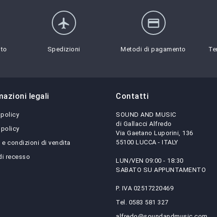
flight
credit_card
sto
Spedizioni
Metodi di pagamento
Te
mazioni legali
Contatti
 policy
SOUND AND MUSIC
di Gallacci Alfredo
 policy
Via Gaetano Luporini, 136
55100 LUCCA - ITALY
 e condizioni di vendita
 di recesso
LUN/VEN 09:00 - 18:30
SABATO SU APPUNTAMENTO
P. IVA 02517220469
Tel. 0583 581 327
alfredo@soundandmusic.com