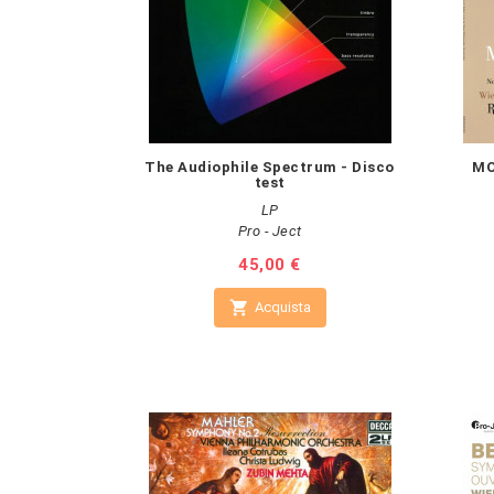
The Audiophile Spectrum - Disco
MO
test
LP
Pro - Ject
Prezzo
45,00 €

Acquista