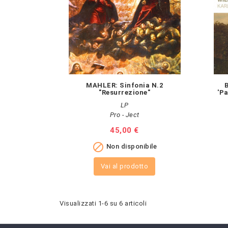
MAHLER: Sinfonia N.2
"Resurrezione"
'P
LP
Pro - Ject
Prezzo
45,00 €

Non disponibile
Vai al prodotto
Visualizzati 1-6 su 6 articoli