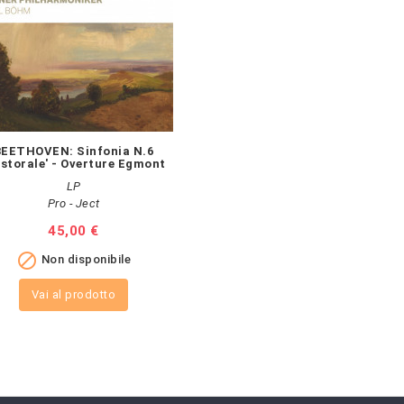
BEETHOVEN: Sinfonia N.6
astorale' - Overture Egmont
LP
Pro - Ject
Prezzo
45,00 €

Non disponibile
Vai al prodotto