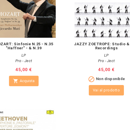
ZART: Sinfonie N.25 - N.35
JAZZY ZOETROPE: Studio & 
"Haffner" - & N.39
Recordings
LP
LP
Pro - Ject
Pro - Ject
Prezzo
45,00 €
Prezzo
45,00 €

Non disponibile

Acquista
Vai al prodotto