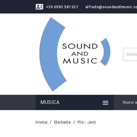
contact_phone
+39 0583 581327
alfredo@soundandmusic.c

MUSICA
Nuovi ar
Home
Etichetta
Pro - Ject