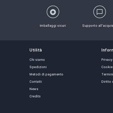
album
chat_bubble_outline
Imballaggi sicuri
Supporto all'acqui
Utilità
Infor
Chi siamo
Privacy
Spedizioni
Cookie
Metodi di pagamento
Termini
Contatti
Diritto
News
Credits