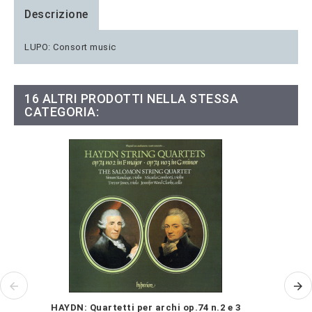
Descrizione
LUPO: Consort music
16 ALTRI PRODOTTI NELLA STESSA
CATEGORIA:
HAYDN: Quartetti per archi op.74 n.2 e 3
D