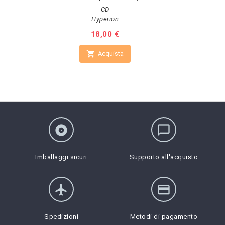
CD
Hyperion
Prezzo
18,00 €

Acquista
album
chat_bubble_outline
Imballaggi sicuri
Supporto all'acquisto
flight
credit_card
Spedizioni
Metodi di pagamento