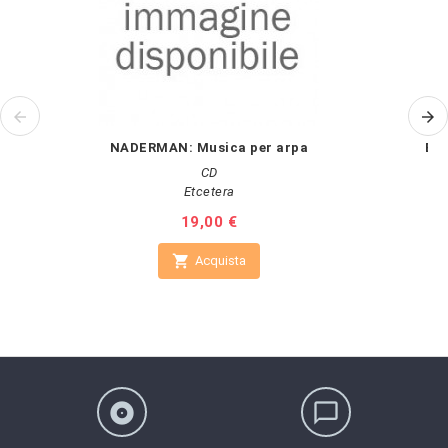
NADERMAN: Musica per arpa
BUX
CD
Etcetera
Prezzo
19,00 €

Acquista
album
chat_bubble_outline