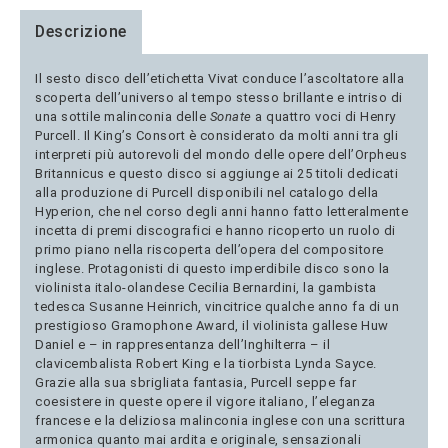
Descrizione
Il sesto disco dell’etichetta Vivat conduce l’ascoltatore alla
scoperta dell’universo al tempo stesso brillante e intriso di
una sottile malinconia delle
Sonate
a quattro voci di Henry
Purcell. Il King’s Consort è considerato da molti anni tra gli
interpreti più autorevoli del mondo delle opere dell’Orpheus
Britannicus e questo disco si aggiunge ai 25 titoli dedicati
alla produzione di Purcell disponibili nel catalogo della
Hyperion, che nel corso degli anni hanno fatto letteralmente
incetta di premi discografici e hanno ricoperto un ruolo di
primo piano nella riscoperta dell’opera del compositore
inglese. Protagonisti di questo imperdibile disco sono la
violinista italo-olandese Cecilia Bernardini, la gambista
tedesca Susanne Heinrich, vincitrice qualche anno fa di un
prestigioso Gramophone Award, il violinista gallese Huw
Daniel e – in rappresentanza dell’Inghilterra – il
clavicembalista Robert King e la tiorbista Lynda Sayce.
Grazie alla sua sbrigliata fantasia, Purcell seppe far
coesistere in queste opere il vigore italiano, l’eleganza
francese e la deliziosa malinconia inglese con una scrittura
armonica quanto mai ardita e originale, sensazionali