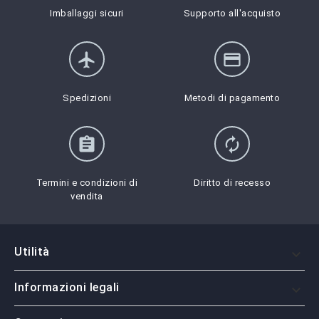
Imballaggi sicuri
Supporto all'acquisto
flight
credit_card
Spedizioni
Metodi di pagamento
assignment
autorenew
Termini e condizioni di
Diritto di recesso
vendita
Utilità

Informazioni legali
