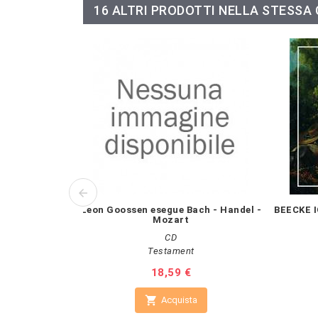
16 ALTRI PRODOTTI NELLA STESSA
Leon Goossen esegue Bach - Handel -
BEECKE I
Mozart
CD
Testament
Prezzo
18,59 €

Acquista