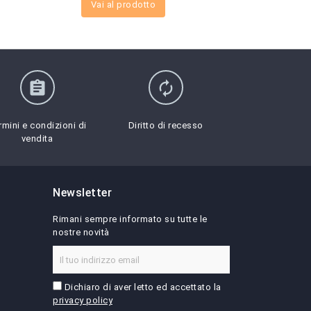
Vai al prodotto
assignment
autorenew
rmini e condizioni di
Diritto di recesso
vendita
Newsletter
Rimani sempre informato su tutte le
nostre novità
Dichiaro di aver letto ed accettato la
privacy policy