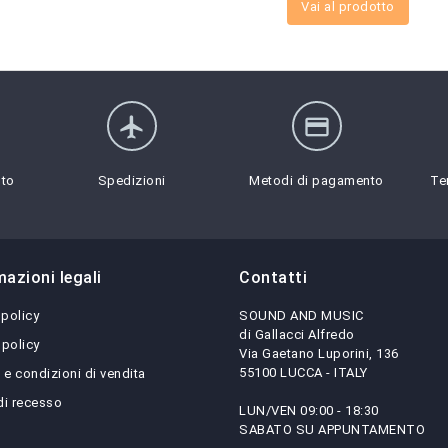
Vai al prodotto
flight
credit_card
sto
Spedizioni
Metodi di pagamento
Te
mazioni legali
Contatti
 policy
SOUND AND MUSIC
di Gallacci Alfredo
 policy
Via Gaetano Luporini, 136
55100 LUCCA - ITALY
 e condizioni di vendita
 di recesso
LUN/VEN 09:00 - 18:30
SABATO SU APPUNTAMENTO