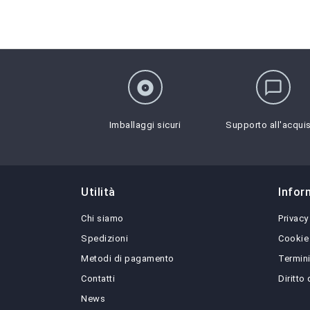
album
chat_bubble_outline
Imballaggi sicuri
Supporto all'acqui
Utilità
Infor
Chi siamo
Privacy
Spedizioni
Cookie
Metodi di pagamento
Termini
Contatti
Diritto
News