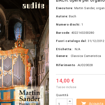
BACH: opere per organo
Esecutore:
Martin Sander, orga
Autore:
Bach
Numero dischi:
1
Barcode:
4022143200280
Fuori catalogo dal:
31/12/2012
Etichetta:
N/A
Genere:
Classica Cameristica
Riferimento
AUD20028
14,00 €
Tasse incluse
Quantità

Acquista