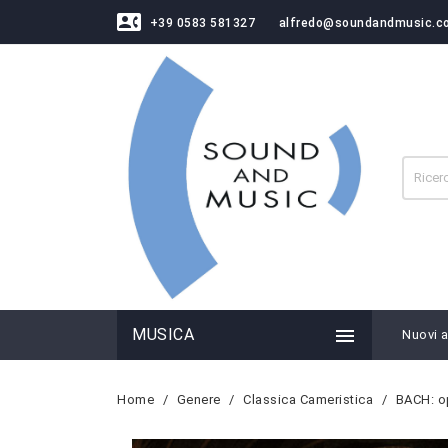
contact_phone
+39 0583 581327
alfredo@soundandmusic.c

MUSICA
Nuovi ar
Home
Genere
Classica Cameristica
BACH: o