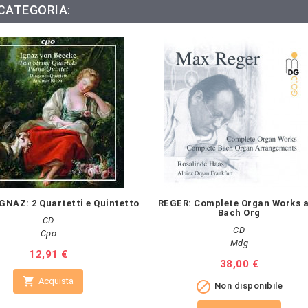
 CATEGORIA:
GNAZ: 2 Quartetti e Quintetto
REGER: Complete Organ Works 
Bach Org
CD
CD
Cpo
Mdg
Prezzo
12,91 €
Prezzo
38,00 €

Acquista

Non disponibile