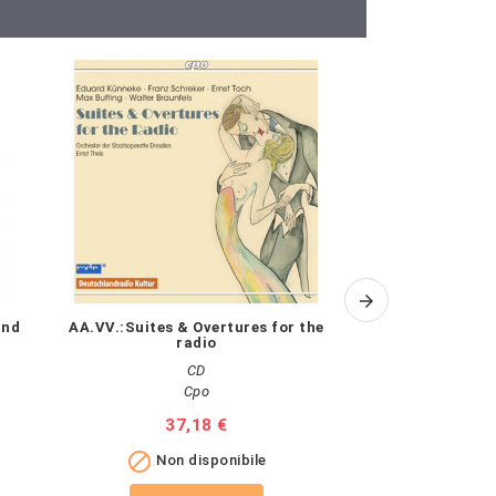
and
AA.VV.:Suites & Overtures for the
AA.VV.: Schlesw
radio
CD
Cpo
Pr
18
Prezzo
37,18 €

Non 

Non disponibile
Vai al