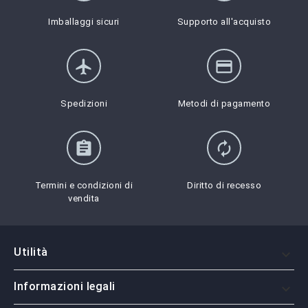
Imballaggi sicuri
Supporto all'acquisto
flight
credit_card
Spedizioni
Metodi di pagamento
assignment
autorenew
Termini e condizioni di
Diritto di recesso
vendita
Utilità

Informazioni legali
