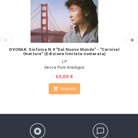
DVORAK: Sinfonia N.9 "Dal Nuovo Mondo" - "Carnival
Overture" (Edizione limitata numerata)
LP
Decca Pure Analogue
Prezzo
63,00 €

Acquista
album
chat_bubble_outline