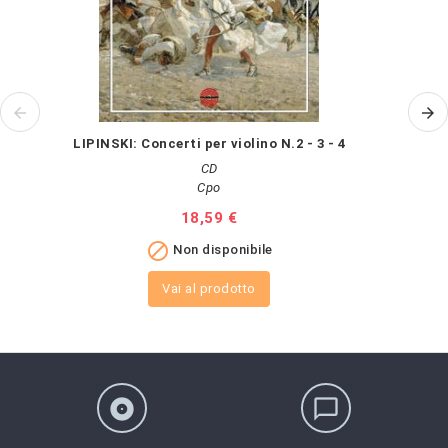
LIPINSKI: Concerti per violino N.2 - 3 - 4
CD
Cpo
Prezzo
18,59 €

Non disponibile
Vai al prodotto
album
chat_bubble_outline