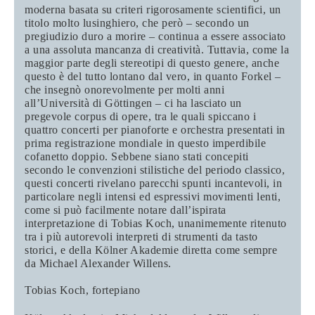
moderna basata su criteri rigorosamente scientifici, un
titolo molto lusinghiero, che però – secondo un
pregiudizio duro a morire – continua a essere associato
a una assoluta mancanza di creatività. Tuttavia, come la
maggior parte degli stereotipi di questo genere, anche
questo è del tutto lontano dal vero, in quanto Forkel –
che insegnò onorevolmente per molti anni
all’Università di Göttingen – ci ha lasciato un
pregevole corpus di opere, tra le quali spiccano i
quattro concerti per pianoforte e orchestra presentati in
prima registrazione mondiale in questo imperdibile
cofanetto doppio. Sebbene siano stati concepiti
secondo le convenzioni stilistiche del periodo classico,
questi concerti rivelano parecchi spunti incantevoli, in
particolare negli intensi ed espressivi movimenti lenti,
come si può facilmente notare dall’ispirata
interpretazione di Tobias Koch, unanimemente ritenuto
tra i più autorevoli interpreti di strumenti da tasto
storici, e della Kölner Akademie diretta come sempre
da Michael Alexander Willens.
Tobias Koch
, fortepiano