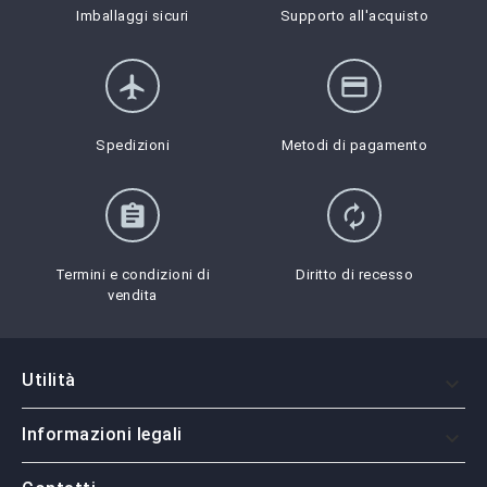
Imballaggi sicuri
Supporto all'acquisto
flight
credit_card
Spedizioni
Metodi di pagamento
assignment
autorenew
Termini e condizioni di
Diritto di recesso
vendita
Utilità

Informazioni legali
