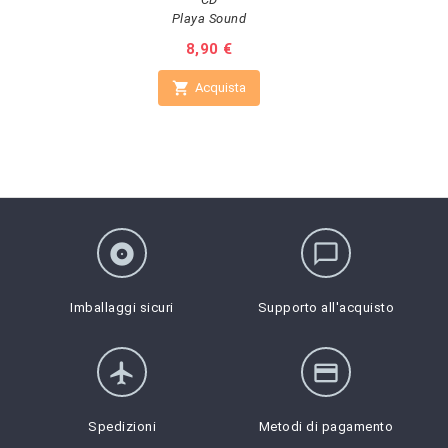
Playa Sound
Prezzo
8,90 €

Acquista
album
chat_bubble_outline
Imballaggi sicuri
Supporto all'acquisto
flight
credit_card
Spedizioni
Metodi di pagamento