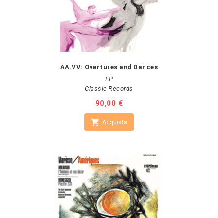
AA.VV: Overtures and Dances
LP
Classic Records
Prezzo
90,00 €

Acquista