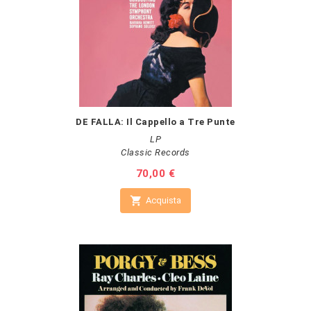
DE FALLA: Il Cappello a Tre Punte
LP
Classic Records
Prezzo
70,00 €

Acquista