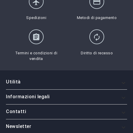
flight
credit_card
Spedizioni
Metodi di pagamento
assignment
autorenew
Termini e condizioni di
Diritto di recesso
vendita
Utilità

Informazioni legali

Contatti

Newsletter
