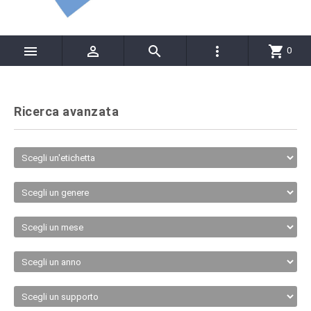




shopping_cart
0
Ricerca avanzata