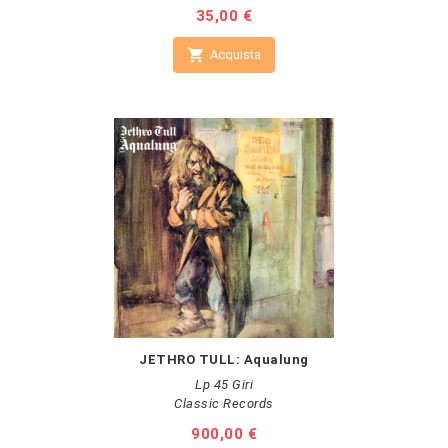
Prezzo
35,00 €

Acquista
JETHRO TULL: Aqualung
Lp 45 Giri
Classic Records
Prezzo
900,00 €