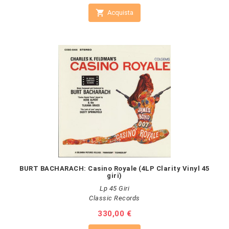

Acquista
BURT BACHARACH: Casino Royale (4LP Clarity Vinyl 45
giri)
Lp 45 Giri
Classic Records
Prezzo
330,00 €