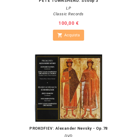
PETE TOWNSHEND: Scoop 3
LP
Classic Records
Prezzo
100,00 €

Acquista
PROKOFIEV: Alexander Nevsky - Op.78
DVD