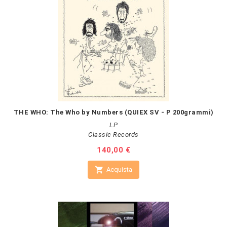
THE WHO: The Who by Numbers (QUIEX SV - P 200grammi)
LP
Classic Records
Prezzo
140,00 €

Acquista