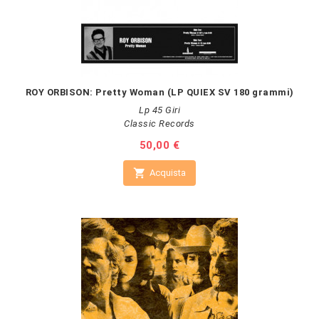
ROY ORBISON: Pretty Woman (LP QUIEX SV 180 grammi)
Lp 45 Giri
Classic Records
Prezzo
50,00 €

Acquista