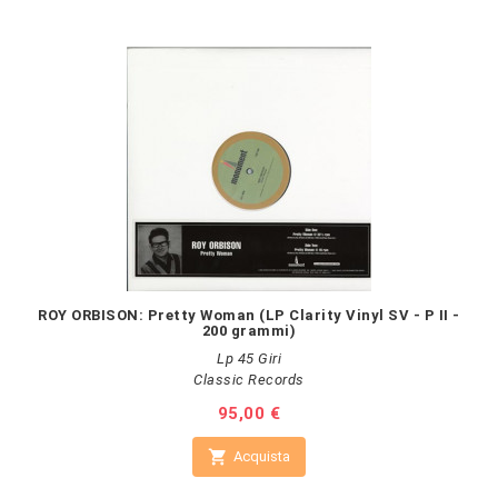
ROY ORBISON: Pretty Woman (LP Clarity Vinyl SV - P II -
200 grammi)
Lp 45 Giri
Classic Records
Prezzo
95,00 €

Acquista