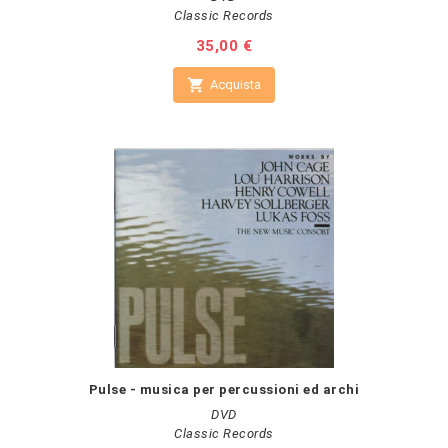
Classic Records
Prezzo
35,00 €

Acquista
Pulse - musica per percussioni ed archi
DVD
Classic Records