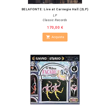
BELAFONTE: Live at Carnegie Hall (2LP)
LP
Classic Records
Prezzo
170,00 €

Acquista