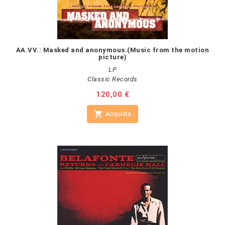
AA.VV.: Masked and anonymous.(Music from the motion
picture)
LP
Classic Records
Prezzo
120,00 €

Acquista