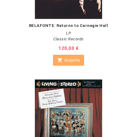
BELAFONTE: Returns to Carnegie Hall
LP
Classic Records
Prezzo
120,00 €

Acquista