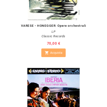
VARESE - HONEGGER: Opere orchestrali
LP
Classic Records
Prezzo
70,00 €

Acquista