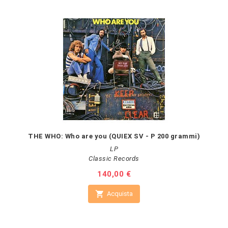
THE WHO: Who are you (QUIEX SV - P 200 grammi)
LP
Classic Records
Prezzo
140,00 €

Acquista