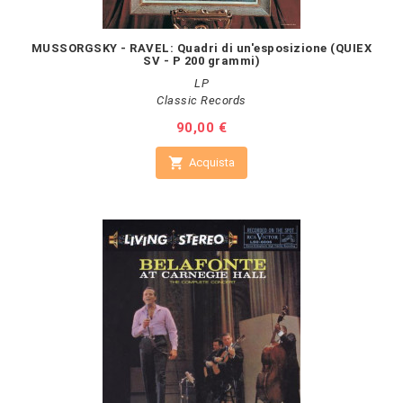
MUSSORGSKY - RAVEL: Quadri di un'esposizione (QUIEX
SV - P 200 grammi)
LP
Classic Records
Prezzo
90,00 €

Acquista