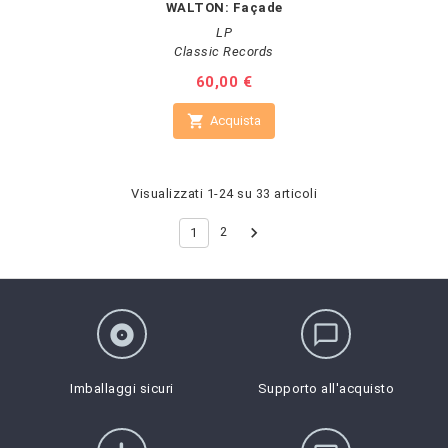
WALTON: Façade
LP
Classic Records
Prezzo
60,00 €

Acquista
Visualizzati 1-24 su 33 articoli

2
1
album
chat_bubble_outline
Imballaggi sicuri
Supporto all'acquisto