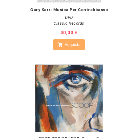
Gary Karr: Musica Per Contrabbasso
DVD
Classic Records
Prezzo
40,00 €

Acquista