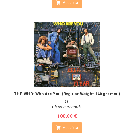

Acquista
THE WHO: Who Are You (Regular Weight 140 grammi)
LP
Classic Records
Prezzo
100,00 €

Acquista