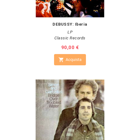
DEBUSSY: Iberia
LP
Classic Records
Prezzo
90,00 €

Acquista