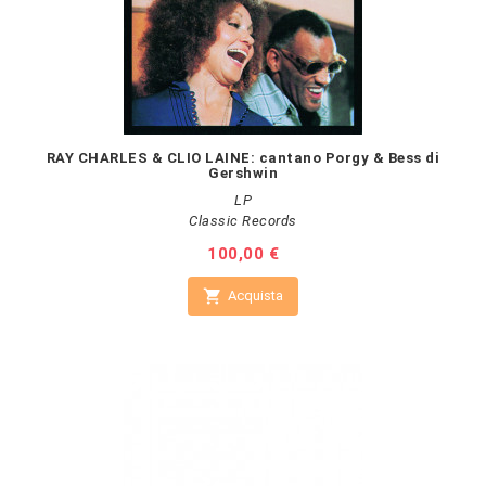
RAY CHARLES & CLIO LAINE: cantano Porgy & Bess di
Gershwin
LP
Classic Records
Prezzo
100,00 €

Acquista