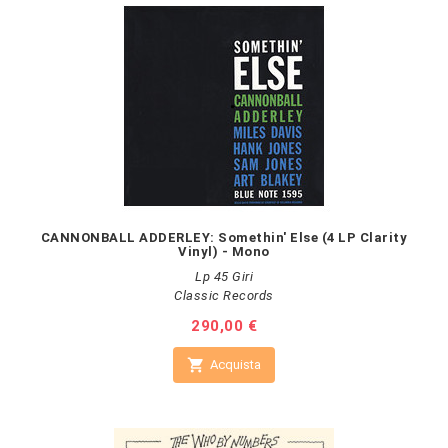
CANNONBALL ADDERLEY: Somethin' Else (4 LP Clarity
Vinyl) - Mono
Lp 45 Giri
Classic Records
Prezzo
290,00 €

Acquista