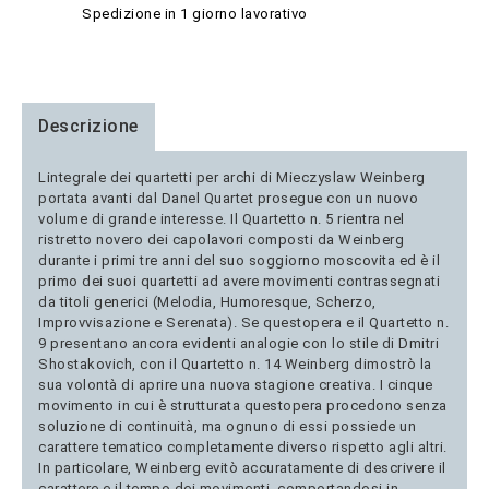
Spedizione in 1 giorno lavorativo
Descrizione
Lintegrale dei quartetti per archi di Mieczyslaw Weinberg
portata avanti dal Danel Quartet prosegue con un nuovo
volume di grande interesse. Il Quartetto n. 5 rientra nel
ristretto novero dei capolavori composti da Weinberg
durante i primi tre anni del suo soggiorno moscovita ed è il
primo dei suoi quartetti ad avere movimenti contrassegnati
da titoli generici (Melodia, Humoresque, Scherzo,
Improvvisazione e Serenata). Se questopera e il Quartetto n.
9 presentano ancora evidenti analogie con lo stile di Dmitri
Shostakovich, con il Quartetto n. 14 Weinberg dimostrò la
sua volontà di aprire una nuova stagione creativa. I cinque
movimento in cui è strutturata questopera procedono senza
soluzione di continuità, ma ognuno di essi possiede un
carattere tematico completamente diverso rispetto agli altri.
In particolare, Weinberg evitò accuratamente di descrivere il
carattere e il tempo dei movimenti, comportandosi in