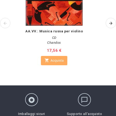
AA.VV.: Musica russa per violino
CD
Chandos
Prezzo
17,56 €

Acquista
album
chat_bubble_outline
Imballaggi sicuri
Supporto all'acquisto