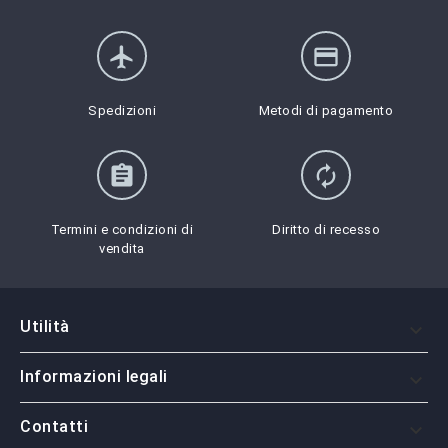
flight
credit_card
Spedizioni
Metodi di pagamento
assignment
autorenew
Termini e condizioni di
Diritto di recesso
vendita
Utilità

Informazioni legali

Contatti
