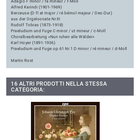
Adagio F minor / fa mineur / f-Moll
Alfred Karindi (1901-1969)
Berceuse (D fl at major / ré bémol majeur / Des-Dur)
aus der Orgelsonate Nr.III
Rudolf Tobias (1873-1918)
Praeludium und Fuge C minor / ut mineur / c-Moll
Choralbearbeitung »Nun ruhen alle Wälder«
Karl Hoyer (1891-1936)
Praeludium und Fuge op.61 Nr.1 D minor / ré mineur / d-Moll
Martin Rost
16 ALTRI PRODOTTI NELLA STESSA
CATEGORIA: