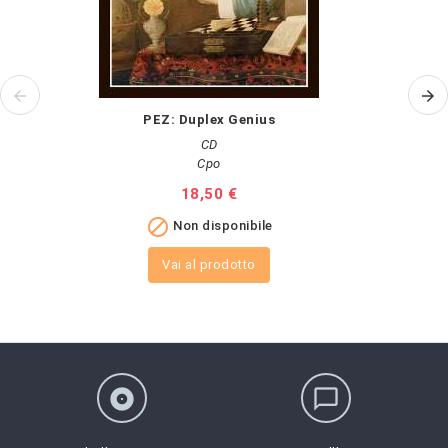
PEZ: Duplex Genius
CD
Cpo
Prezzo
18,50 €

Non disponibile
Vai al prodotto
album
chat_bubble_outline