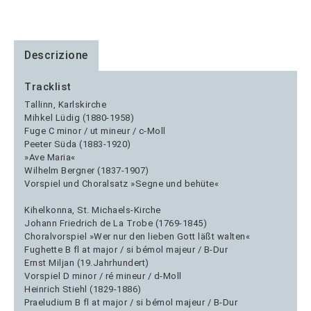
Descrizione
Tracklist
Tallinn, Karlskirche
Mihkel Lüdig (1880-1958)
Fuge C minor / ut mineur / c-Moll
Peeter Süda (1883-1920)
»Ave Maria«
Wilhelm Bergner (1837-1907)
Vorspiel und Choralsatz »Segne und behüte«
Kihelkonna, St. Michaels-Kirche
Johann Friedrich de La Trobe (1769-1845)
Choralvorspiel »Wer nur den lieben Gott läßt walten«
Fughette B fl at major / si bémol majeur / B-Dur
Ernst Miljan (19.Jahrhundert)
Vorspiel D minor / ré mineur / d-Moll
Heinrich Stiehl (1829-1886)
Praeludium B fl at major / si bémol majeur / B-Dur