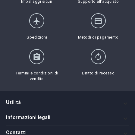
Imballaggi sicuri
Supporto all'acquisto
flight
credit_card
Spedizioni
Metodi di pagamento
assignment
autorenew
Termini e condizioni di
Diritto di recesso
vendita
Utilità

Informazioni legali

Contatti
