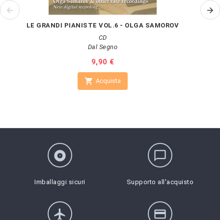
LE GRANDI PIANISTE VOL.6 - OLGA SAMOROV
CD
Dal Segno
Prezzo
9,90 €

Acquista
album
chat_bubble_outline
Imballaggi sicuri
Supporto all'acquisto
flight
credit_card