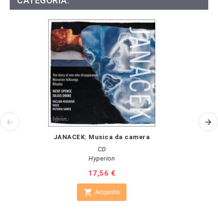
CATEGORIA:
JANACEK: Musica da camera
AA
CD
Hyperion
Prezzo
17,56 €

Acquista