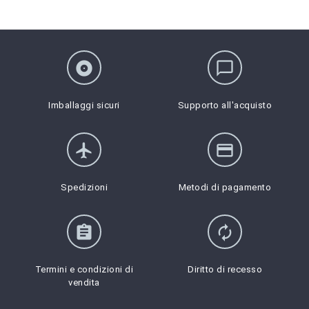
album
chat_bubble_outline
Imballaggi sicuri
Supporto all'acquisto
flight
credit_card
Spedizioni
Metodi di pagamento
assignment
autorenew
Termini e condizioni di
Diritto di recesso
vendita