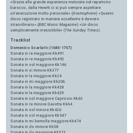
«Grazie alla grande esperienza maturata nel repertorio
barocco, dalla Hewitt ci si può sempre aspettare
un’esecuzione molto personale» (
Gramophone
) «Questo
disco registrato in maniera eccellente è davvero
straordinario» (
BBC Music Magazine
) «Un disco
semplicemente irresistibile» (
The Sunday Times
).
Tracklist
Domenico Scarlatti (1685-1757)
Sonata in re maggiore Kk491
Sonata in re maggiore Kk492
Sonata in sol maggiore Kk146
Sonata in si minore Kk377
Sonata in la maggiore Kk24
Sonata in mi maggiore Kk206
Sonata in la maggiore Kk428
Sonata in la maggiore Kk429
Sonata in sol maggiore Capriccio Kk63
Sonata in re minore Gavotta Kk64
Sonata in sol minore Kk426
Sonata in sol maggiore Kk547
Sonata in mi bemolle maggiore Kk474
Sonata in do minore Kk58
Sonata in do maggiore Kk513