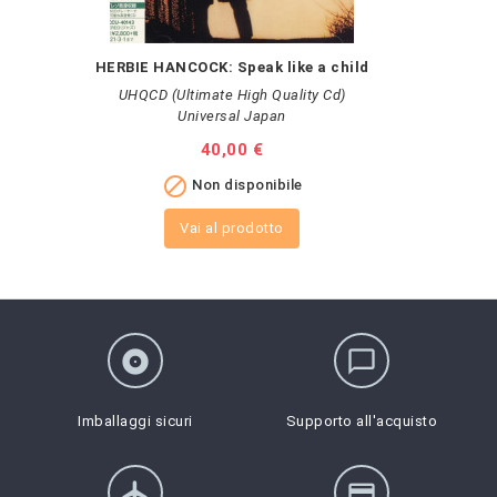
HERBIE HANCOCK: Speak like a child
UHQCD (Ultimate High Quality Cd)
Universal Japan
Prezzo
40,00 €

Non disponibile
Vai al prodotto
album
chat_bubble_outline
Imballaggi sicuri
Supporto all'acquisto
flight
credit_card