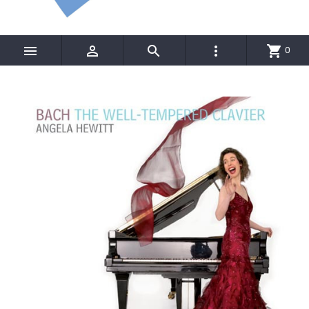




shopping_cart
0