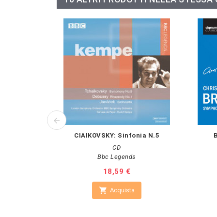
CIAIKOVSKY: Sinfonia N.5
B
CD
Bbc Legends
Prezzo
18,59 €

Acquista