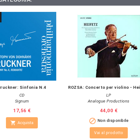
ruckner: Sinfonia N.4
ROZSA: Concerto per violino - He
CD
LP
Signum
Analogue Productions
Prezzo
17,56 €
Prezzo
44,00 €

Non disponibile

Acquista
Vai al prodotto