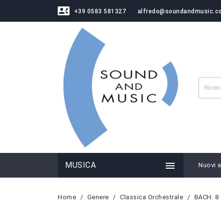
contact_phone
+39 0583 581327
alfredo@soundandmusic.c

MUSICA
Nuovi ar
Home
Genere
Classica Orchestrale
BACH: 8 