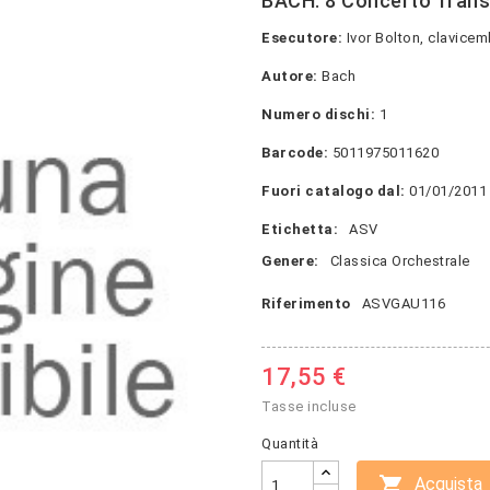
BACH: 8 Concerto Trans
Esecutore:
Ivor Bolton, clavice
Autore:
Bach
Numero dischi:
1
Barcode:
5011975011620
Fuori catalogo dal:
01/01/2011
Etichetta:
ASV
Genere:
Classica Orchestrale
Riferimento
ASVGAU116
17,55 €
Tasse incluse
Quantità

Acquista