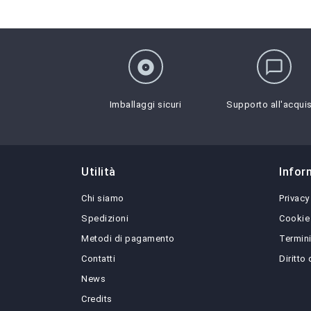
album
chat_bubble_outline
Imballaggi sicuri
Supporto all'acqui
Utilità
Infor
Chi siamo
Privacy
Spedizioni
Cookie
Metodi di pagamento
Termini
Contatti
Diritto
News
Credits