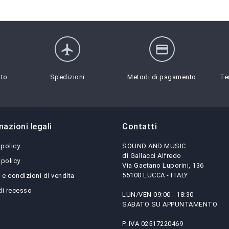
flight
credit_card
sto
Spedizioni
Metodi di pagamento
Te
mazioni legali
Contatti
 policy
SOUND AND MUSIC
di Gallacci Alfredo
 policy
Via Gaetano Luporini, 136
55100 LUCCA - ITALY
 e condizioni di vendita
 di recesso
LUN/VEN 09:00 - 18:30
SABATO SU APPUNTAMENTO
P. IVA 02517220469