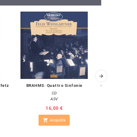
ifetz
BRAHMS: Quattro Sinfonie
CIAIKOVSKY: Sinfo
CD
ASV
Tes
Prezzo
16,00 €
Pr
18


Acquista
A