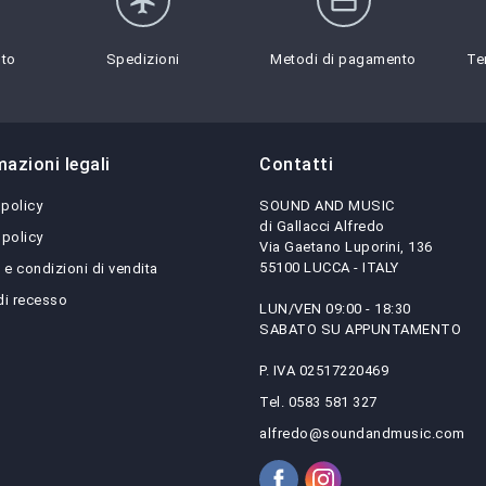
flight
credit_card
sto
Spedizioni
Metodi di pagamento
Te
mazioni legali
Contatti
 policy
SOUND AND MUSIC
di Gallacci Alfredo
 policy
Via Gaetano Luporini, 136
55100 LUCCA - ITALY
 e condizioni di vendita
 di recesso
LUN/VEN 09:00 - 18:30
SABATO SU APPUNTAMENTO
P. IVA 02517220469
Tel. 0583 581 327
alfredo@soundandmusic.com