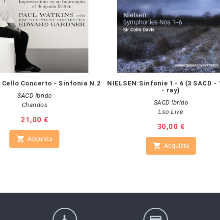
Cello Concerto - Sinfonia N.2
NIELSEN:Sinfonie 1 - 6 (3 SACD - 
- ray)
SACD Ibrido
SACD Ibrido
Chandos
Lso Live
Prezzo
21,00 €
Prezzo
30,00 €

Acquista

Acquista