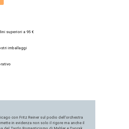
ini superiori a 95 €
ostri imballaggi
rativo
hicago con Fritz Reiner sul podio dell’orchestra
mette in evidenza non solo il rigore ma anche il
r ha del Tardo Romanticismo di Mahler e Dvorak,