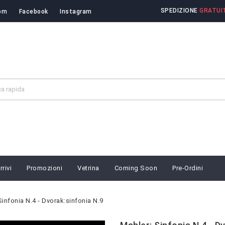
SPEDIZIONE
GRATUIT
om
Facebook
Instagram
rivi
Promozioni
Vetrina
Coming Soon
Pre-Ordini
Sinfonia N.4 - Dvorak:sinfonia N.9