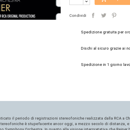
Condividi
Spedizione gratuita per ord
Dischi al sicuro grazie ai n
Spedizione in 1 giorno lavo
ticato il periodo di registrazioni stereofoniche realizzata dalla RCA a C
 stereofoniche è stupefacente ancor oggi, a mezzo secolo di distanza, e 
go Symphony Orchestra. In quanto alla visione interpretativa che Reine