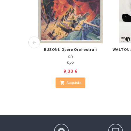
BUSONI: Opere Orchestrali
WALTON: 
CD
Cpo
Prezzo
9,30 €

Acquista