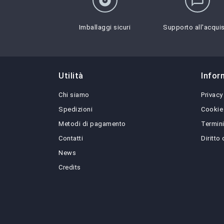
album
chat_bubble_outline
Imballaggi sicuri
Supporto all'acqui
Utilità
Infor
Chi siamo
Privacy
Spedizioni
Cookie
Metodi di pagamento
Termini
Contatti
Diritto
News
Credits