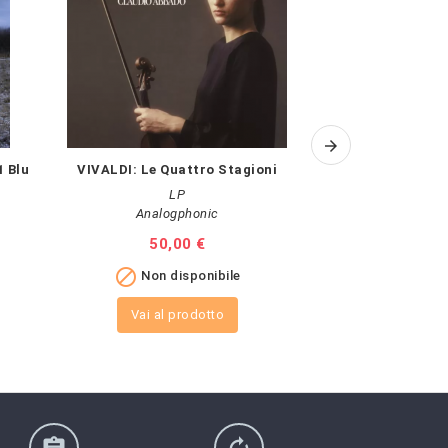
1 Blu
VIVALDI: Le Quattro Stagioni
DIEPENBROCK A.
LP
Analogphonic
Prezzo
50,00 €
Pr
18

Non disponibile

A
Vai al prodotto