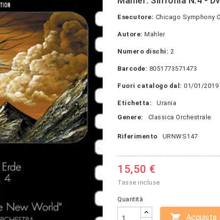
Mahler: Sinfonia N.4 - D
Esecutore:
Chicago Symphony Or
Autore:
Mahler
Numero dischi:
2
Barcode:
8051773571473
Fuori catalogo dal:
01/01/2019
Etichetta:
Urania
Genere:
Classica Orchestrale
Riferimento
URNWS147
15,50 €
Tasse incluse
Quantità

Acquista