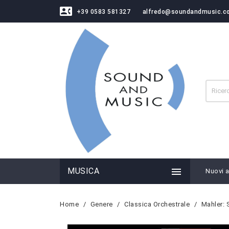
contact_phone
+39 0583 581327
alfredo@soundandmusic.c

MUSICA
Nuovi ar
Home
Genere
Classica Orchestrale
Mahler: 