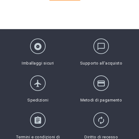
album
chat_bubble_outline
Imballaggi sicuri
Supporto all'acquisto
flight
credit_card
Spedizioni
Metodi di pagamento
assignment
autorenew
Termini e condizioni di
Diritto di recesso