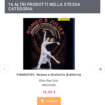
16 ALTRI PRODOTTI NELLA STESSA
CATEGORIA:
PROKOFIEV: Romeo e Giulietta (balletto)
Blue Ray Disc
Mariinsky
Prezzo
35,00 €

Acquista