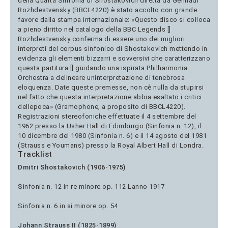
della Quarta Sinfonia di Shostakovich diretta da Gennadi
Rozhdestvensky (BBCL4220) è stato accolto con grande
favore dalla stampa internazionale: «Questo disco si colloca
a pieno diritto nel catalogo della BBC Legends []
Rozhdestvensky conferma di essere uno dei migliori
interpreti del corpus sinfonico di Shostakovich mettendo in
evidenza gli elementi bizzarri e sovversivi che caratterizzano
questa partitura [] guidando una ispirata Philharmonia
Orchestra a delineare uninterpretazione di tenebrosa
eloquenza. Date queste premesse, non cè nulla da stupirsi
nel fatto che questa interpretazione abbia esaltato i critici
dellepoca» (Gramophone, a proposito di BBCL4220).
Registrazioni stereofoniche effettuate il 4 settembre del
1962 presso la Usher Hall di Edimburgo (Sinfonia n. 12), il
10 dicembre del 1980 (Sinfonia n. 6) e il 14 agosto del 1981
(Strauss e Youmans) presso la Royal Albert Hall di Londra.
Tracklist
Dmitri Shostakovich (1906-1975)
Sinfonia n. 12 in re minore op. 112 Lanno 1917
Sinfonia n. 6 in si minore op. 54
Johann Strauss II (1825-1899)