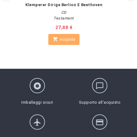
Klemperer Dirige Berlioz E Beethoven
CD
Testament
Prezzo
27,88 €

Acquista
album
chat_bubble_outline
Imballaggi sicuri
Supporto all'acquisto
flight
credit_card