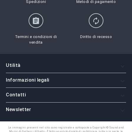
Spedizioni
Metodi di pagamento
assignment
autorenew
Termini e condizioni di
Diritto di recesso
vendita
Utilità

Informazioni legali

Contatti

Newsletter

Le immagini presenti nel sito sono registrate e sottoposte a Copyright © Sound and
Music di Gallacci Alfredo - È fatto assoluto divieto di pubblicare, tutte o in parte, le