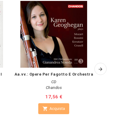
I
Aa.vv.: Opere Per Fagotto E Orchestra
PETTERSSON: Con
o
CD
Chandos
Prezzo
17,56 €
Pr
18

Acquista

A