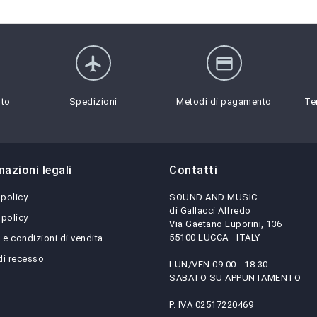
flight
credit_card
sto
Spedizioni
Metodi di pagamento
Te
mazioni legali
Contatti
 policy
SOUND AND MUSIC
di Gallacci Alfredo
 policy
Via Gaetano Luporini, 136
55100 LUCCA - ITALY
 e condizioni di vendita
 di recesso
LUN/VEN 09:00 - 18:30
SABATO SU APPUNTAMENTO
P. IVA 02517220469