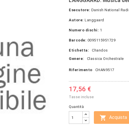
LANGGAARD: Musica del
Esecutore:
Danish National Rad
Autore:
Langgaard
Numero dischi:
1
Barcode:
0095115951729
Etichetta:
Chandos
Genere:
Classica Orchestrale
Riferimento
CHAN9517
17,56 €
Tasse incluse
Quantità

Acquista