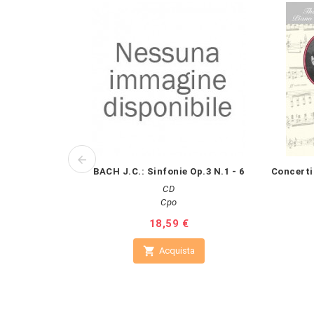
BACH J.C.: Sinfonie Op.3 N.1 - 6
Concerti
CD
Cpo
Prezzo
18,59 €

Acquista