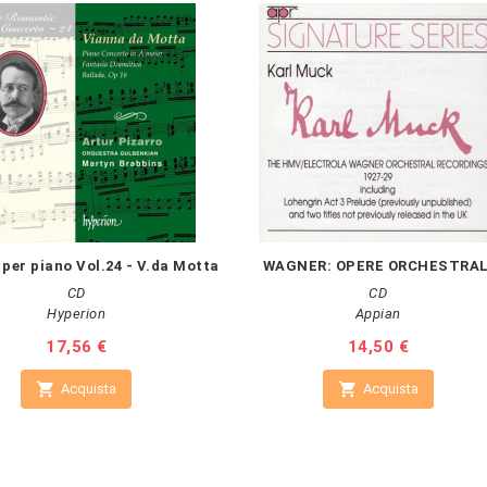
 per piano Vol.24 - V.da Motta
WAGNER: OPERE ORCHESTRAL
CD
CD
Hyperion
Appian
Prezzo
17,56 €
Prezzo
14,50 €


Acquista
Acquista