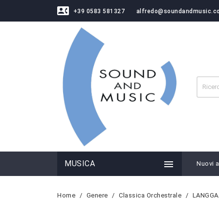
contact_phone
+39 0583 581327
alfredo@soundandmusic.c

MUSICA
Nuovi ar
Home
Genere
Classica Orchestrale
LANGGAA