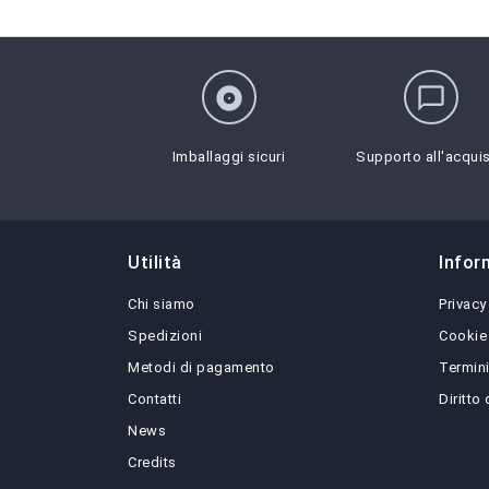
album
chat_bubble_outline
Imballaggi sicuri
Supporto all'acqui
Utilità
Infor
Chi siamo
Privacy
Spedizioni
Cookie
Metodi di pagamento
Termini
Contatti
Diritto
News
Credits