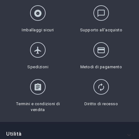
album
chat_bubble_outline
Imballaggi sicuri
Supporto all'acquisto
flight
credit_card
Spedizioni
Metodi di pagamento
assignment
autorenew
Termini e condizioni di
Diritto di recesso
vendita
Utilità
