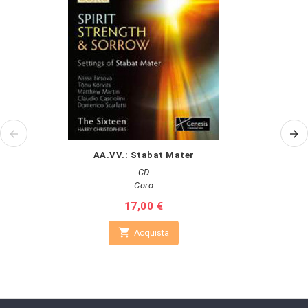
AA.VV.: Stabat Mater
CD
Coro
Prezzo
17,00 €

Acquista