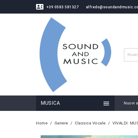
contact_phone
+39 0583 581327
alfredo@soundandmusic.c

MUSICA
Nuovi ar
Home
Genere
Classica Vocale
VIVALDI: MU