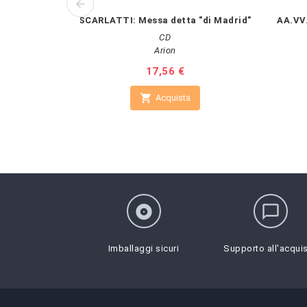
SCARLATTI: Messa detta "di Madrid"
AA.VV.
CD
Arion
Prezzo
17,56 €

Acquista
album
chat_bubble_outline
Imballaggi sicuri
Supporto all'acqui