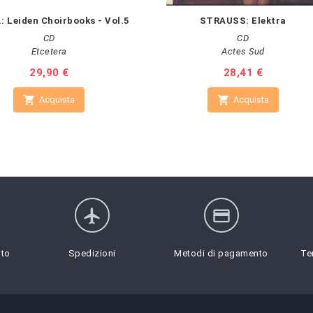
: Leiden Choirbooks - Vol.5
STRAUSS: Elektra
CD
CD
Etcetera
Actes Sud
Prezzo
29,90 €
Prezzo
28,41 €


Acquista
Acquista
flight
credit_card
sto
Spedizioni
Metodi di pagamento
Te