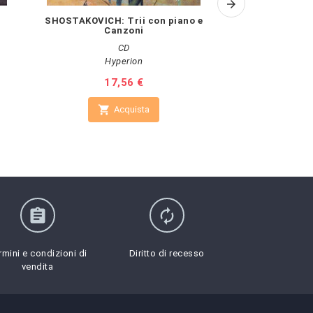
SHOSTAKOVICH: Trii con piano e
DULICHIUS: 18 M
Canzoni
s
CD
Hyperion
Prezzo
17,56 €
Pr
18


Acquista
A
assignment
autorenew
rmini e condizioni di
Diritto di recesso
vendita