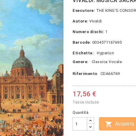
VIVALDI: MUSICA SACRA
Esecutore:
THE KING'S CONSORT 
Autore:
Vivaldi
Numero dischi:
1
Barcode:
0034571167695
Etichetta:
Hyperion
Genere:
Classica Vocale
Riferimento
CDA66769
17,56 €
Tasse incluse
Quantità

Acquista