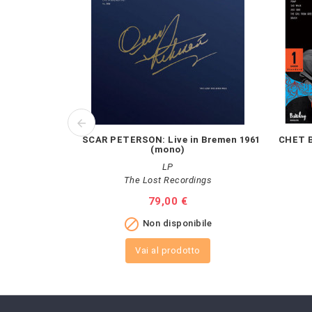
OSCAR PETERSON: Live in Bremen 1961
CHET B
(mono)
LP
The Lost Recordings
Prezzo
79,00 €

Non disponibile
Vai al prodotto