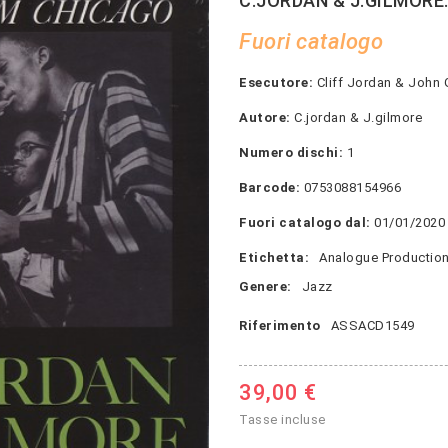
C.JORDAN & J.GILMORE: B
Fuori catalogo
Esecutore:
Cliff Jordan & John 
Autore:
C.jordan & J.gilmore
Numero dischi:
1
Barcode:
0753088154966
Fuori catalogo dal:
01/01/2020
Etichetta:
Analogue Productio
Genere:
Jazz
Riferimento
ASSACD1549
39,00 €
Tasse incluse