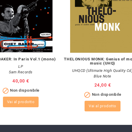
AKER: In Paris Vol.1 (mono)
THELONIOUS MONK: Genius of mo
music (UHQ)
LP
UHQCD (Ultimate High Quality Cd
Sam Records
Blue Note
Prezzo
40,00 €
Prezzo
24,00 €

Non disponibile

Non disponibile
Vai al prodotto
Vai al prodotto