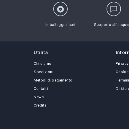
album
chat_bubble_outline
Imballaggi sicuri
Supporto all'acqui
Utilità
Infor
Chi siamo
Privacy
Spedizioni
Cookie
Metodi di pagamento
Termini
Contatti
Diritto
News
Credits