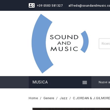
contact_phone
+39 0583 581327
alfredo@soundandmusic.c

MUSICA
Nuovi ar
Home
Genere
Jazz
C.JORDAN & J.GILMORE: 