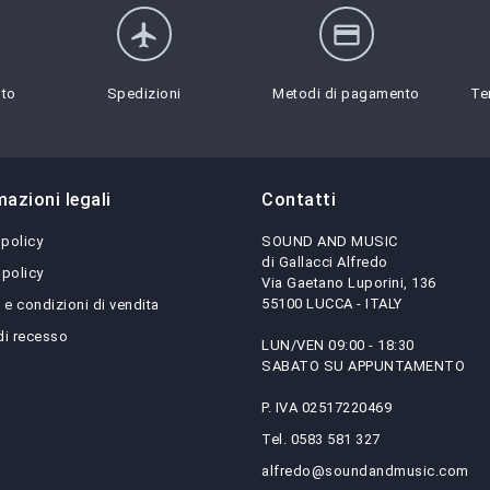
flight
credit_card
sto
Spedizioni
Metodi di pagamento
Te
mazioni legali
Contatti
 policy
SOUND AND MUSIC
di Gallacci Alfredo
 policy
Via Gaetano Luporini, 136
55100 LUCCA - ITALY
 e condizioni di vendita
 di recesso
LUN/VEN 09:00 - 18:30
SABATO SU APPUNTAMENTO
P. IVA 02517220469
Tel. 0583 581 327
alfredo@soundandmusic.com