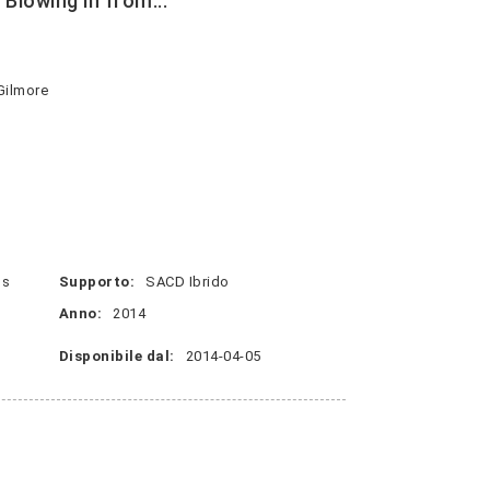
lowing in from...
Gilmore
ns
Supporto:
SACD Ibrido
Anno:
2014
Disponibile dal:
2014-04-05