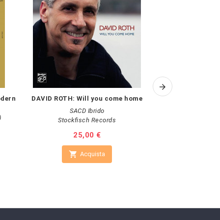
dern
DAVID ROTH: Will you come home
PAOLO GUER
SACD Ibrido
)
Stockfisch Records
F
Prezzo
25,00 €
Pr
59


Acquista
A