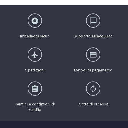
album
chat_bubble_outline
Imballaggi sicuri
Supporto all'acquisto
flight
credit_card
Spedizioni
Metodi di pagamento
assignment
autorenew
Termini e condizioni di
Diritto di recesso
vendita