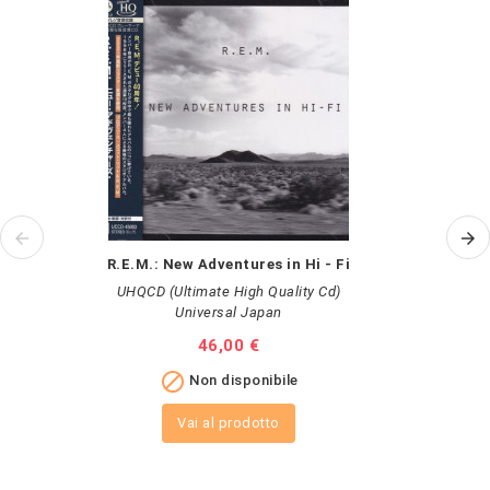
R.E.M.: New Adventures in Hi - Fi
AL
UHQCD (Ultimate High Quality Cd)
Universal Japan
Prezzo
46,00 €

Non disponibile
Vai al prodotto