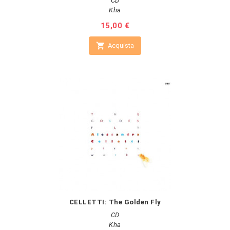
CD
Kha
Prezzo
15,00 €

Acquista
CELLETTI: The Golden Fly
CD
Kha