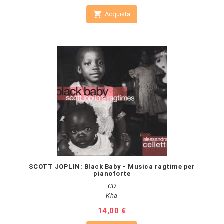

Acquista
SCOTT JOPLIN: Black Baby - Musica ragtime per
pianoforte
CD
Kha
Prezzo
14,00 €