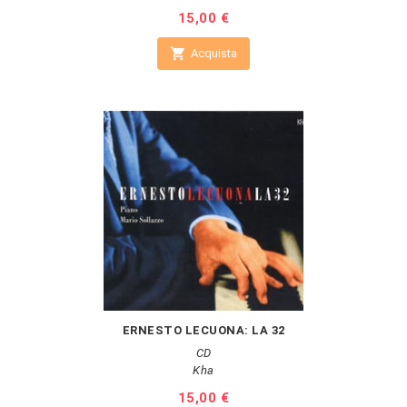
Prezzo
15,00 €

Acquista
ERNESTO LECUONA: LA 32
CD
Kha
Prezzo
15,00 €