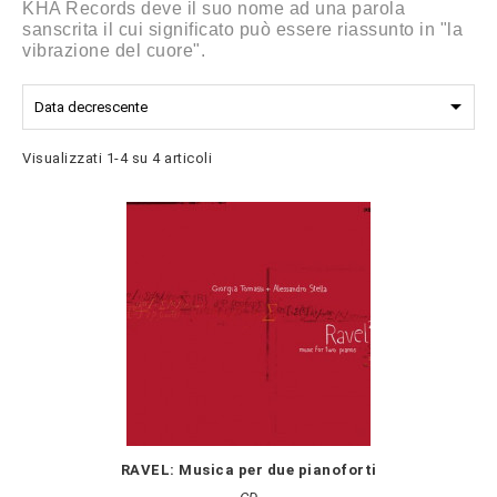
KHA Records deve il suo nome ad una parola
sanscrita il cui significato può essere riassunto in "la
vibrazione del cuore".

Data decrescente
Visualizzati 1-4 su 4 articoli
RAVEL: Musica per due pianoforti