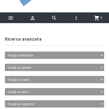




shopping_cart
0
Ricerca avanzata