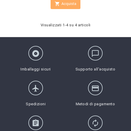

Acquista
Visualizzati 1-4 su 4 articoli
album
chat_bubble_outline
Imballaggi sicuri
Supporto all'acquisto
flight
credit_card
Spedizioni
Metodi di pagamento
assignment
autorenew