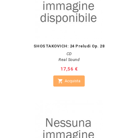
SHOSTAKOVICH: 24 Preludi Op. 28
CD
Real Sound
Prezzo
17,56 €

Acquista