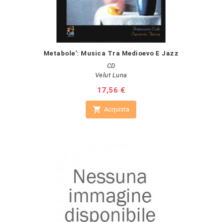
Metabole': Musica Tra Medioevo E Jazz
CD
Velut Luna
Prezzo
17,56 €

Acquista