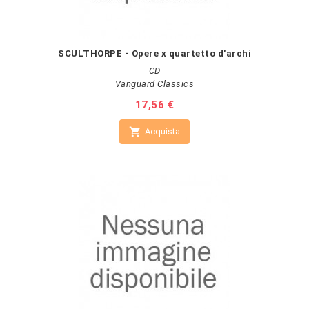
SCULTHORPE - Opere x quartetto d'archi
CD
Vanguard Classics
Prezzo
17,56 €

Acquista