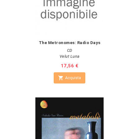
The Metronomes: Radio Days
CD
Velut Luna
Prezzo
17,56 €

Acquista