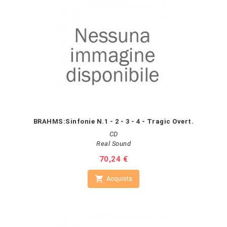
BRAHMS:Sinfonie N.1 - 2 - 3 - 4 - Tragic Overt.
CD
Real Sound
Prezzo
70,24 €

Acquista