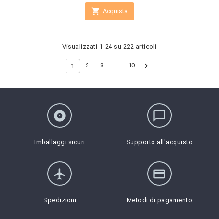

Acquista
Visualizzati 1-24 su 222 articoli

2
3
…
10
1
album
chat_bubble_outline
Imballaggi sicuri
Supporto all'acquisto
flight
credit_card
Spedizioni
Metodi di pagamento