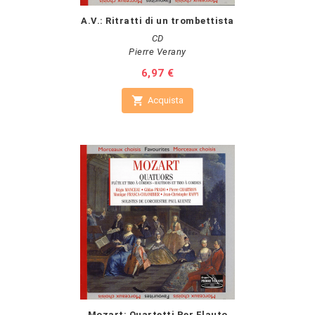
A.V.: Ritratti di un trombettista
CD
Pierre Verany
Prezzo
6,97 €

Acquista
Mozart: Quartetti Per Flauto