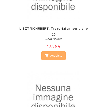
LISZT/SCHUBERT: Trascrizioni per piano
CD
Real Sound
Prezzo
17,56 €

Acquista