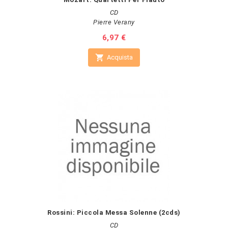
CD
Pierre Verany
Prezzo
6,97 €

Acquista
Rossini: Piccola Messa Solenne (2cds)
CD