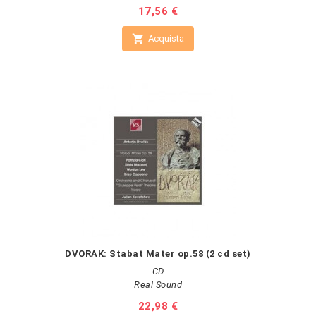
Prezzo
17,56 €

Acquista
DVORAK: Stabat Mater op.58 (2 cd set)
CD
Real Sound
Prezzo
22,98 €