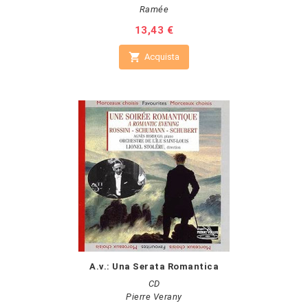
Ramée
Prezzo
13,43 €

Acquista
A.v.: Una Serata Romantica
CD
Pierre Verany