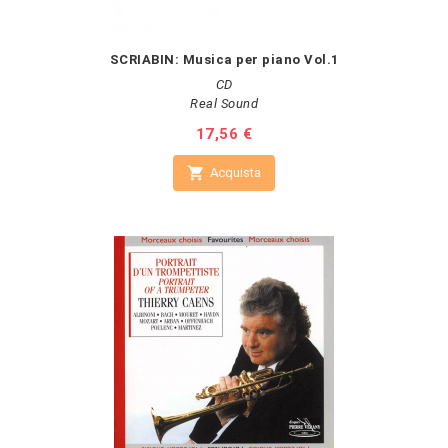
SCRIABIN: Musica per piano Vol.1
CD
Real Sound
Prezzo
17,56 €

Acquista