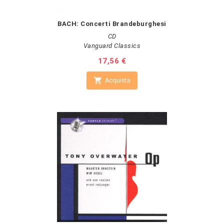
BACH: Concerti Brandeburghesi
CD
Vanguard Classics
Prezzo
17,56 €

Acquista