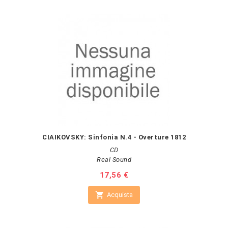
CIAIKOVSKY: Sinfonia N.4 - Overture 1812
CD
Real Sound
Prezzo
17,56 €

Acquista