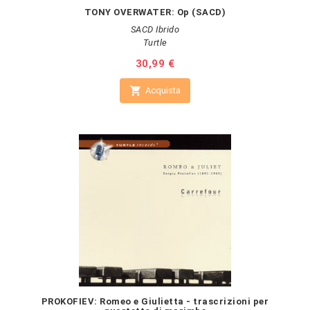
TONY OVERWATER: Op (SACD)
SACD Ibrido
Turtle
Prezzo
30,99 €

Acquista
PROKOFIEV: Romeo e Giulietta - trascrizioni per