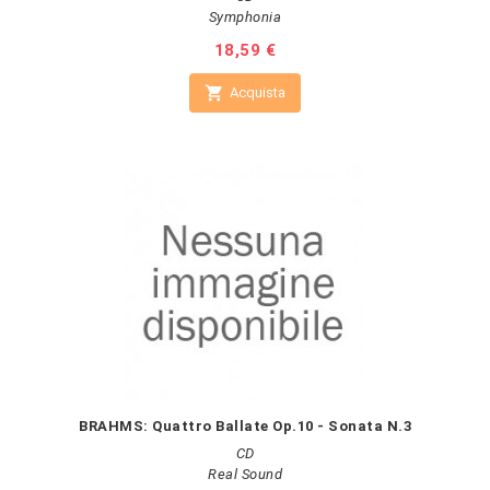
Symphonia
Prezzo
18,59 €

Acquista
BRAHMS: Quattro Ballate Op.10 - Sonata N.3
CD
Real Sound