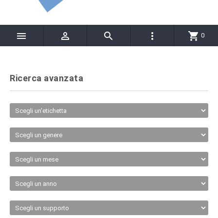




shopping_cart
0
Ricerca avanzata