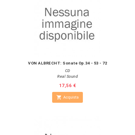
VON ALBRECHT: Sonate Op.34 - 53 - 72
CD
Real Sound
Prezzo
17,56 €

Acquista