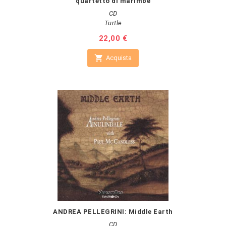
quartetto di marimbe
CD
Turtle
Prezzo
22,00 €

Acquista
ANDREA PELLEGRINI: Middle Earth
CD