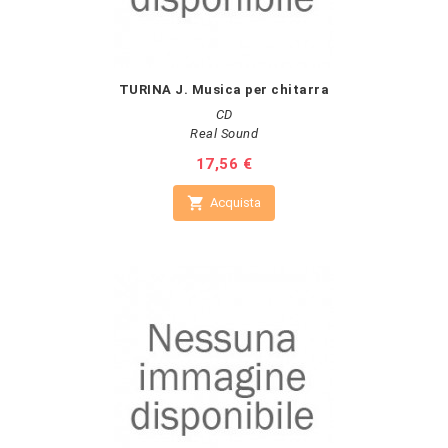
TURINA J. Musica per chitarra
CD
Real Sound
Prezzo
17,56 €

Acquista