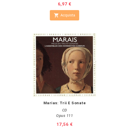
Prezzo
6,97 €

Acquista
Marias: Trii E Sonate
CD
Opus 111
Prezzo
17,56 €