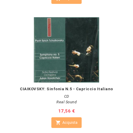
CIAIKOVSKY: Sinfonia N.5 - Capriccio Italiano
CD
Real Sound
Prezzo
17,56 €

Acquista