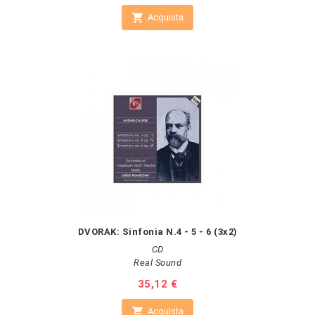

Acquista
DVORAK: Sinfonia N.4 - 5 - 6 (3x2)
CD
Real Sound
Prezzo
35,12 €

Acquista