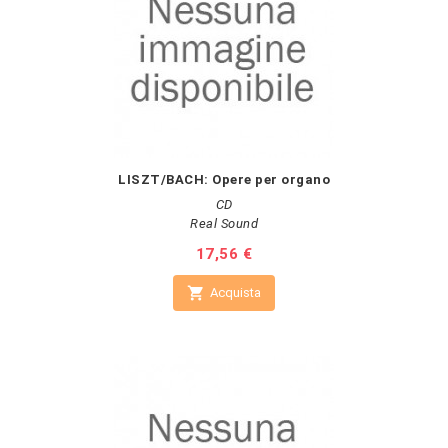
LISZT/BACH: Opere per organo
CD
Real Sound
Prezzo
17,56 €

Acquista