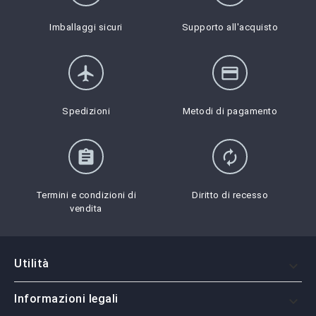
Imballaggi sicuri
Supporto all'acquisto
flight
credit_card
Spedizioni
Metodi di pagamento
assignment
autorenew
Termini e condizioni di
Diritto di recesso
vendita
Utilità

Informazioni legali
