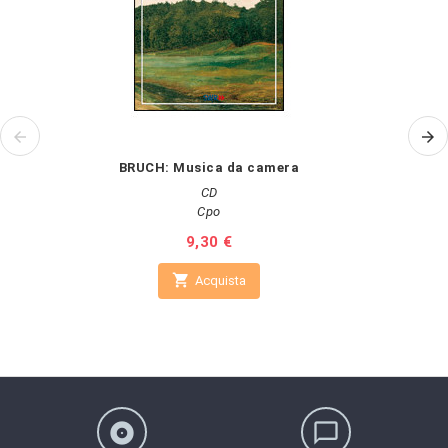
BRUCH: Musica da camera
CD
Cpo
Prezzo
9,30 €

Acquista
album
chat_bubble_outline