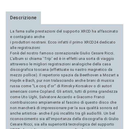
Descrizione
La fama sulle prestazioni del supporto XRCD ha affascinato
e contagiato anche
i produttori nostrani. Ecco infatti il primo XRCD24 dedicato
alle registrazioni
Fonè del nostro famoso connazionale Giulio Cesare Ricci.
L'album si chiama 'Trip' ed è in effetti una sorta di viaggio
attraverso le migliori registrazioni analogiche della casa
discografica toscana (effettuate su nastro magnetico da
mezzo pollice). Il repertorio spazia da Beethoven a Mozart a
Haydn e Bach, pur non tralasciando anche brani di musica
russa come "Le coq d'or" di Rimsky-Korsakov o di autori
americani come Copland. Gli artisti, tutti di prima grandezza
come Uto Ughi, Salvatore Accardo e Giacomo Franci
contribuiscono ampiamente al fascino di questo disco che
non mancherà di impressionare per la sua qualità sonora ed
anche artistica- anche il più incallito tra gli audiofili. Un bel
riconoscimento sia all'importanza della discografia di Giulio
Cesare Ricci, sia alla superiorità tecnologica del supporto