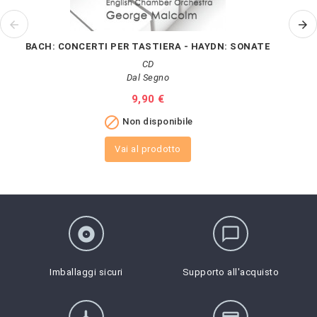
BACH: CONCERTI PER TASTIERA - HAYDN: SONATE
CD
Dal Segno
Prezzo
9,90 €

Non disponibile
Vai al prodotto
album
chat_bubble_outline
Imballaggi sicuri
Supporto all'acquisto