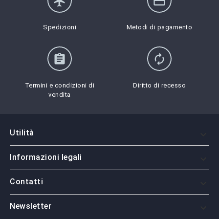
flight
credit_card
Spedizioni
Metodi di pagamento
assignment
autorenew
Termini e condizioni di
Diritto di recesso
vendita
Utilità

Informazioni legali

Contatti

Newsletter
