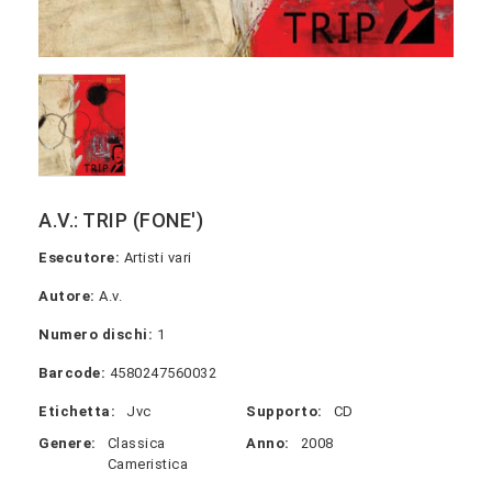
A.V.: TRIP (FONE')
Esecutore:
Artisti vari
Autore:
A.v.
Numero dischi:
1
Barcode:
4580247560032
Etichetta:
Jvc
Supporto:
CD
Genere:
Classica
Anno:
2008
Cameristica