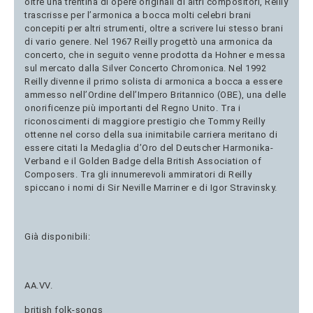
oltre una trentina di opere originali di altri compositori, Reilly
trascrisse per l’armonica a bocca molti celebri brani
concepiti per altri strumenti, oltre a scrivere lui stesso brani
di vario genere. Nel 1967 Reilly progettò una armonica da
concerto, che in seguito venne prodotta da Hohner e messa
sul mercato dalla Silver Concerto Chromonica. Nel 1992
Reilly divenne il primo solista di armonica a bocca a essere
ammesso nell’Ordine dell’Impero Britannico (OBE), una delle
onorificenze più importanti del Regno Unito. Tra i
riconoscimenti di maggiore prestigio che Tommy Reilly
ottenne nel corso della sua inimitabile carriera meritano di
essere citati la Medaglia d’Oro del Deutscher Harmonika-
Verband e il Golden Badge della British Association of
Composers. Tra gli innumerevoli ammiratori di Reilly
spiccano i nomi di Sir Neville Marriner e di Igor Stravinsky.
Già disponibili:
AA.VV.
british folk-songs