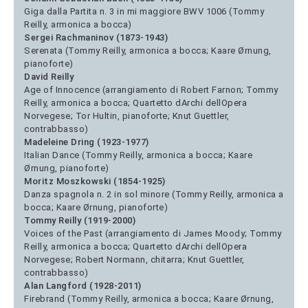
Giga dalla Partita n. 3 in mi maggiore BWV 1006 (Tommy
Reilly, armonica a bocca)
Sergei Rachmaninov (1873-1943)
Serenata (Tommy Reilly, armonica a bocca; Kaare Ørnung,
pianoforte)
David Reilly
Age of Innocence (arrangiamento di Robert Farnon; Tommy
Reilly, armonica a bocca; Quartetto dArchi dellOpera
Norvegese; Tor Hultin, pianoforte; Knut Guettler,
contrabbasso)
Madeleine Dring (1923-1977)
Italian Dance (Tommy Reilly, armonica a bocca; Kaare
Ørnung, pianoforte)
Moritz Moszkowski (1854-1925)
Danza spagnola n. 2 in sol minore (Tommy Reilly, armonica a
bocca; Kaare Ørnung, pianoforte)
Tommy Reilly (1919-2000)
Voices of the Past (arrangiamento di James Moody; Tommy
Reilly, armonica a bocca; Quartetto dArchi dellOpera
Norvegese; Robert Normann, chitarra; Knut Guettler,
contrabbasso)
Alan Langford (1928-2011)
Firebrand (Tommy Reilly, armonica a bocca; Kaare Ørnung,