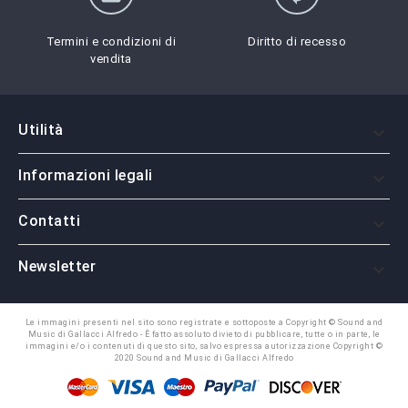
Termini e condizioni di
Diritto di recesso
vendita
Utilità

Informazioni legali

Contatti

Newsletter

Le immagini presenti nel sito sono registrate e sottoposte a Copyright © Sound and
Music di Gallacci Alfredo - È fatto assoluto divieto di pubblicare, tutte o in parte, le
immagini e/o i contenuti di questo sito, salvo espressa autorizzazione Copyright ©
2020 Sound and Music di Gallacci Alfredo