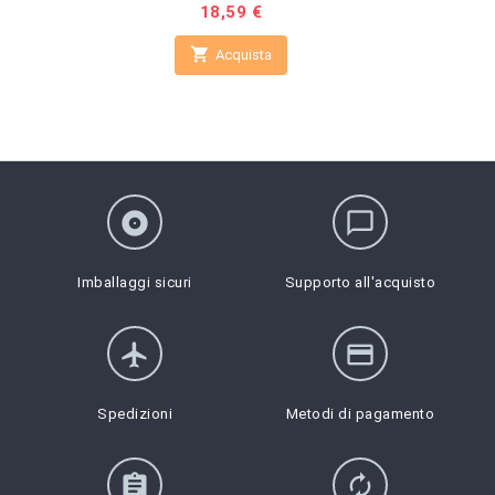
Prezzo
18,59 €

Acquista
album
chat_bubble_outline
Imballaggi sicuri
Supporto all'acquisto
flight
credit_card
Spedizioni
Metodi di pagamento
assignment
autorenew