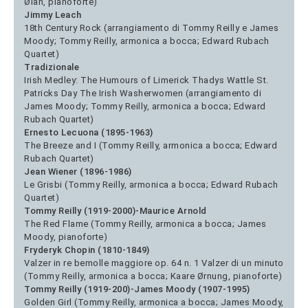
Øian, pianoforte)
Jimmy Leach
18th Century Rock (arrangiamento di Tommy Reilly e James
Moody; Tommy Reilly, armonica a bocca; Edward Rubach
Quartet)
Tradizionale
Irish Medley: The Humours of Limerick Thadys Wattle St.
Patricks Day The Irish Washerwomen (arrangiamento di
James Moody; Tommy Reilly, armonica a bocca; Edward
Rubach Quartet)
Ernesto Lecuona (1895-1963)
The Breeze and I (Tommy Reilly, armonica a bocca; Edward
Rubach Quartet)
Jean Wiener (1896-1986)
Le Grisbi (Tommy Reilly, armonica a bocca; Edward Rubach
Quartet)
Tommy Reilly (1919-2000)-Maurice Arnold
The Red Flame (Tommy Reilly, armonica a bocca; James
Moody, pianoforte)
Fryderyk Chopin (1810-1849)
Valzer in re bemolle maggiore op. 64 n. 1 Valzer di un minuto
(Tommy Reilly, armonica a bocca; Kaare Ørnung, pianoforte)
Tommy Reilly (1919-200)-James Moody (1907-1995)
Golden Girl (Tommy Reilly, armonica a bocca; James Moody,