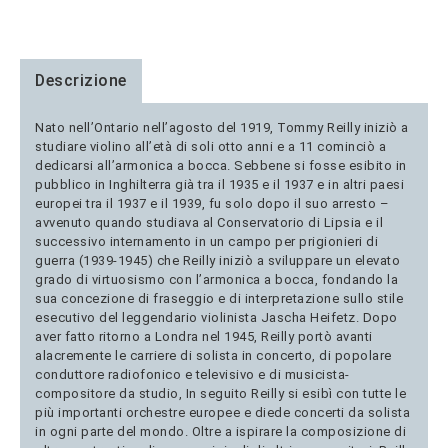
Descrizione
Nato nell’Ontario nell’agosto del 1919, Tommy Reilly iniziò a
studiare violino all’età di soli otto anni e a 11 cominciò a
dedicarsi all’armonica a bocca. Sebbene si fosse esibito in
pubblico in Inghilterra già tra il 1935 e il 1937 e in altri paesi
europei tra il 1937 e il 1939, fu solo dopo il suo arresto –
avvenuto quando studiava al Conservatorio di Lipsia e il
successivo internamento in un campo per prigionieri di
guerra (1939-1945) che Reilly iniziò a sviluppare un elevato
grado di virtuosismo con l’armonica a bocca, fondando la
sua concezione di fraseggio e di interpretazione sullo stile
esecutivo del leggendario violinista Jascha Heifetz. Dopo
aver fatto ritorno a Londra nel 1945, Reilly portò avanti
alacremente le carriere di solista in concerto, di popolare
conduttore radiofonico e televisivo e di musicista-
compositore da studio, In seguito Reilly si esibì con tutte le
più importanti orchestre europee e diede concerti da solista
in ogni parte del mondo. Oltre a ispirare la composizione di