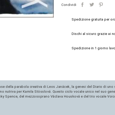
Condividi
Spedizione gratuita per ord
Dischi al sicuro grazie ai n
Spedizione in 1 giorno lavo
ase della parabola creativa di Leos Janácek, la genesi del Diario di un
 nutriva per Kamila Stösslová. Questo ciclo vocale unico nel suo genere 
 Nicky Spence, del mezzosoprano Václava Housková e del trio vocale Voi