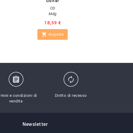
Guitar
CD
Ch
Mdg
Pr
52
Prezzo
18,59 €

A

Acquista
assignment
autorenew
rmini e condizioni di
Diritto di recesso
vendita
Newsletter