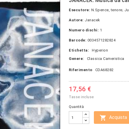
JANACEK: Musica da c
Esecutore:
N.Spence, tenore; Ju
Autore:
Janacek
Numero dischi:
1
Barcode:
0034571282824
Etichetta:
Hyperion
Genere:
Classica Cameristica
Riferimento
CDA68282
17,56 €
Tasse incluse
Quantità

Acquista