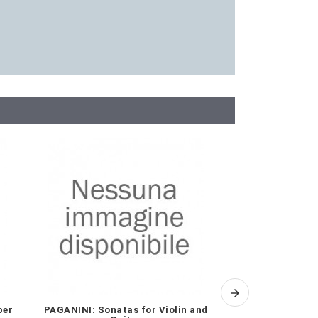
per
PAGANINI: Sonatas for Violin and
POULENC: Oper