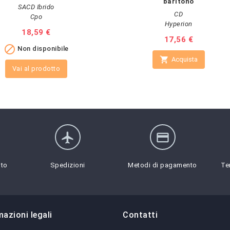
baritono
SACD Ibrido
CD
Cpo
Hyperion
Prezzo
18,59 €
Prezzo
17,56 €

Non disponibile

Acquista
Vai al prodotto
flight
credit_card
sto
Spedizioni
Metodi di pagamento
Te
mazioni legali
Contatti