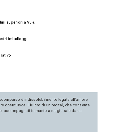
ini superiori a 95 €
ostri imballaggi
rativo
o scomparso è indissolubilmente legata all’amore
costituisce il fulcro di un recital, che consente
ce, accompagnati in maniera magistrale da un