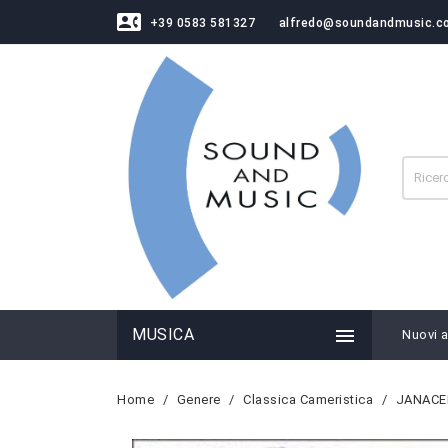
contact_phone
+39 0583 581327
alfredo@soundandmusic.c

MUSICA
Nuovi ar
Home
Genere
Classica Cameristica
JANACEK