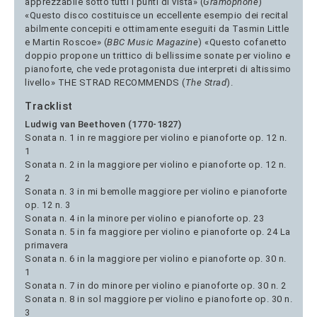
apprezzabile sotto tutti i punti di vista» (
Gramophone
)
«Questo disco costituisce un eccellente esempio dei recital
abilmente concepiti e ottimamente eseguiti da Tasmin Little
e Martin Roscoe» (
BBC Music Magazine
) «Questo cofanetto
doppio propone un trittico di bellissime sonate per violino e
pianoforte, che vede protagonista due interpreti di altissimo
livello» THE STRAD RECOMMENDS (
The Strad
).
Tracklist
Ludwig van Beethoven (1770-1827)
Sonata n. 1 in re maggiore per violino e pianoforte op. 12 n.
1
Sonata n. 2 in la maggiore per violino e pianoforte op. 12 n.
2
Sonata n. 3 in mi bemolle maggiore per violino e pianoforte
op. 12 n. 3
Sonata n. 4 in la minore per violino e pianoforte op. 23
Sonata n. 5 in fa maggiore per violino e pianoforte op. 24 La
primavera
Sonata n. 6 in la maggiore per violino e pianoforte op. 30 n.
1
Sonata n. 7 in do minore per violino e pianoforte op. 30 n. 2
Sonata n. 8 in sol maggiore per violino e pianoforte op. 30 n.
3