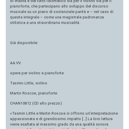
di vitalità e del tutto idiomatico sia per il violino sia per il
pianoforte, che partecipano allo sviluppo del discorso
musicale su un piano di sostanziale parità e – nel caso di
questa integrale – come una magistrale padronanza
stilistica e una straordinaria musicalità.
Già disponibile:
AA.VV.
opere per violino e pianoforte
Tasmin Little, violino
Martin Roscoe, pianoforte
CHAN10812 (CD alto prezzo)
«Tasmin Little e Martin Roscoe ci offrono un’interpretazione
appassionata e di grandissimo impatto […] La loro lettura
viene esaltata al massimo grado da una qualità sonora