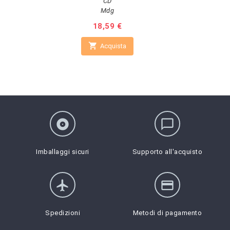
CD
Mdg
Prezzo
18,59 €

Acquista
album
chat_bubble_outline
Imballaggi sicuri
Supporto all'acquisto
flight
credit_card
Spedizioni
Metodi di pagamento