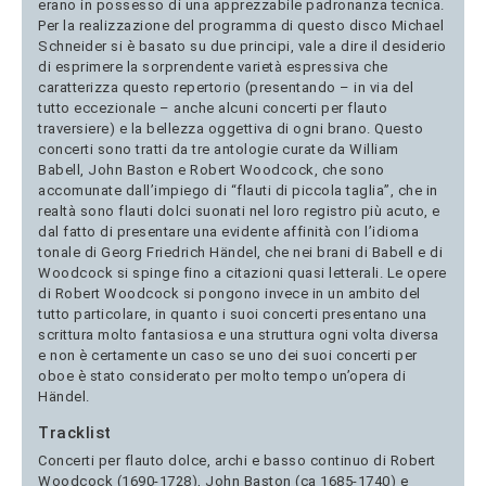
erano in possesso di una apprezzabile padronanza tecnica.
Per la realizzazione del programma di questo disco Michael
Schneider si è basato su due principi, vale a dire il desiderio
di esprimere la sorprendente varietà espressiva che
caratterizza questo repertorio (presentando – in via del
tutto eccezionale – anche alcuni concerti per flauto
traversiere) e la bellezza oggettiva di ogni brano. Questo
concerti sono tratti da tre antologie curate da William
Babell, John Baston e Robert Woodcock, che sono
accomunate dall’impiego di “flauti di piccola taglia”, che in
realtà sono flauti dolci suonati nel loro registro più acuto, e
dal fatto di presentare una evidente affinità con l’idioma
tonale di Georg Friedrich Händel, che nei brani di Babell e di
Woodcock si spinge fino a citazioni quasi letterali. Le opere
di Robert Woodcock si pongono invece in un ambito del
tutto particolare, in quanto i suoi concerti presentano una
scrittura molto fantasiosa e una struttura ogni volta diversa
e non è certamente un caso se uno dei suoi concerti per
oboe è stato considerato per molto tempo un’opera di
Händel.
Tracklist
Concerti per flauto dolce, archi e basso continuo di Robert
Woodcock (1690-1728), John Baston (ca 1685-1740) e