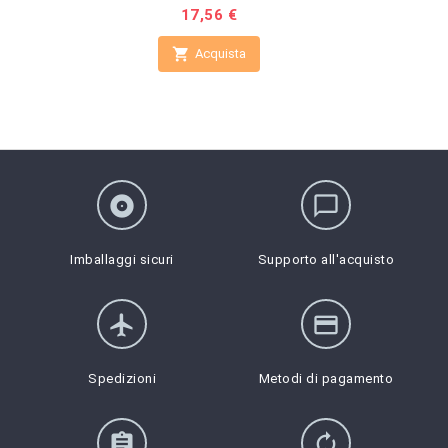
Prezzo
17,56 €

Acquista
album
chat_bubble_outline
Imballaggi sicuri
Supporto all'acquisto
flight
credit_card
Spedizioni
Metodi di pagamento
assignment
autorenew