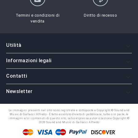
Termini e condizioni di
Diritto di recesso
vendita
Utilità

Informazioni legali

Contatti

Newsletter

Le immagini presenti nel sito sono registrate e sottoposte a Copyright © Sound and
Music di Gallacci Alfredo - È fatto assoluto divieto di pubblicare, tutte o in parte, le
immagini e/o i contenuti di questo sito, salvo espressa autorizzazione Copyright ©
2020 Sound and Music di Gallacci Alfredo