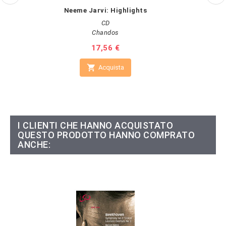
Neeme Jarvi: Highlights
CD
Chandos
Prezzo
17,56 €

Acquista
I CLIENTI CHE HANNO ACQUISTATO
QUESTO PRODOTTO HANNO COMPRATO
ANCHE: