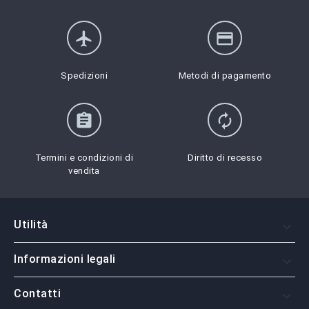
flight
credit_card
Spedizioni
Metodi di pagamento
assignment
autorenew
Termini e condizioni di
Diritto di recesso
vendita
Utilità

Informazioni legali

Contatti
