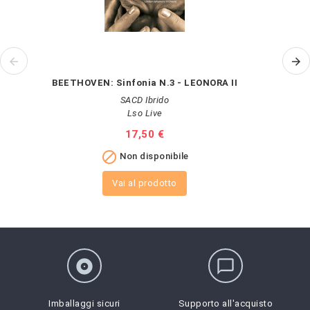
BEETHOVEN: Sinfonia N.3 - LEONORA II
SACD Ibrido
Lso Live
Prezzo
17,50 €

Non disponibile
Vai al prodotto
album
chat_bubble_outline
Imballaggi sicuri
Supporto all'acquisto