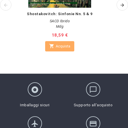
Shostakovitch: Sinfonie Nn. 5 & 9
SACD Ibrido
Mdg
Prezzo
18,59 €

Acquista
album
chat_bubble_outline
Imballaggi sicuri
Supporto all'acquisto
flight
credit_card