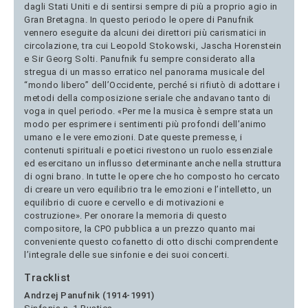
dagli Stati Uniti e di sentirsi sempre di più a proprio agio in
Gran Bretagna. In questo periodo le opere di Panufnik
vennero eseguite da alcuni dei direttori più carismatici in
circolazione, tra cui Leopold Stokowski, Jascha Horenstein
e Sir Georg Solti. Panufnik fu sempre considerato alla
stregua di un masso erratico nel panorama musicale del
“mondo libero” dell’Occidente, perché si rifiutò di adottare i
metodi della composizione seriale che andavano tanto di
voga in quel periodo. «Per me la musica è sempre stata un
modo per esprimere i sentimenti più profondi dell’animo
umano e le vere emozioni. Date queste premesse, i
contenuti spirituali e poetici rivestono un ruolo essenziale
ed esercitano un influsso determinante anche nella struttura
di ogni brano. In tutte le opere che ho composto ho cercato
di creare un vero equilibrio tra le emozioni e l’intelletto, un
equilibrio di cuore e cervello e di motivazioni e
costruzione». Per onorare la memoria di questo
compositore, la CPO pubblica a un prezzo quanto mai
conveniente questo cofanetto di otto dischi comprendente
l’integrale delle sue sinfonie e dei suoi concerti.
Tracklist
Andrzej Panufnik (1914-1991)