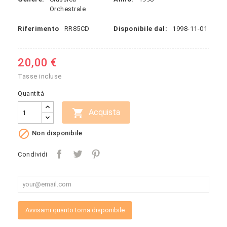
Orchestrale
Riferimento
RR85CD
Disponibile dal:
1998-11-01
20,00 €
Tasse incluse
Quantità

Acquista

Non disponibile
Condividi
Avvisami quanto torna disponibile