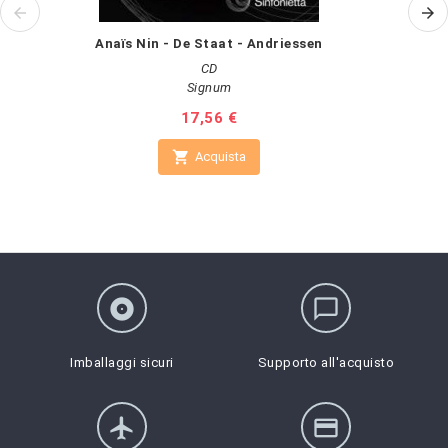
Anaïs Nin - De Staat - Andriessen
CD
Signum
Prezzo
17,56 €

Acquista
album
chat_bubble_outline
Imballaggi sicuri
Supporto all'acquisto
flight
credit_card