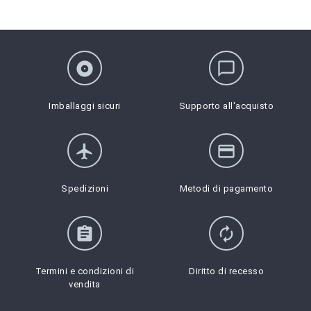
album
chat_bubble_outline
Imballaggi sicuri
Supporto all'acquisto
flight
credit_card
Spedizioni
Metodi di pagamento
assignment
autorenew
Termini e condizioni di
Diritto di recesso
vendita