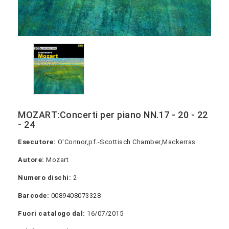
MOZART:Concerti per piano NN.17 - 20 - 22
- 24
Esecutore:
O'Connor,pf.-Scottisch Chamber,Mackerras
Autore:
Mozart
Numero dischi:
2
Barcode:
0089408073328
Fuori catalogo dal:
16/07/2015