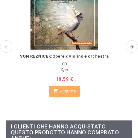
VON REZNICEK:Opere x violino e orchestra
CD
Cpo
Prezzo
18,59 €

Acquista
I CLIENTI CHE HANNO ACQUISTATO
QUESTO PRODOTTO HANNO COMPRATO