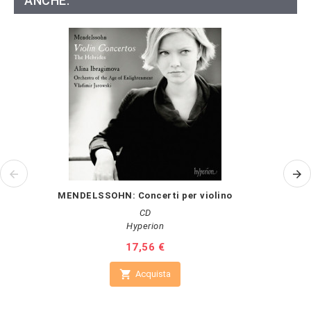
ANCHE:
MENDELSSOHN: Concerti per violino
CD
Hyperion
Prezzo
17,56 €

Acquista