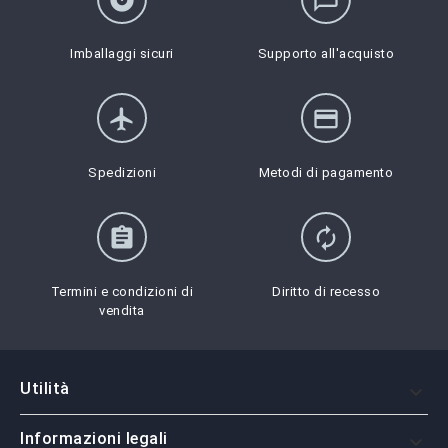
album
chat_bubble_outline
Imballaggi sicuri
Supporto all'acquisto
flight
credit_card
Spedizioni
Metodi di pagamento
assignment
autorenew
Termini e condizioni di
Diritto di recesso
vendita
Utilità

Informazioni legali
