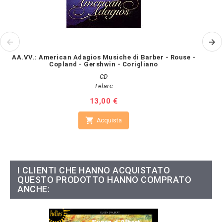
AA.VV.: American Adagios Musiche di Barber - Rouse -
Copland - Gershwin - Corigliano
CD
Telarc
Prezzo
13,00 €

Acquista
I CLIENTI CHE HANNO ACQUISTATO
QUESTO PRODOTTO HANNO COMPRATO
ANCHE: