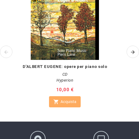
D'ALBERT EUGENE: opere per piano solo
CD
Hyperion
Prezzo
10,00 €

Acquista