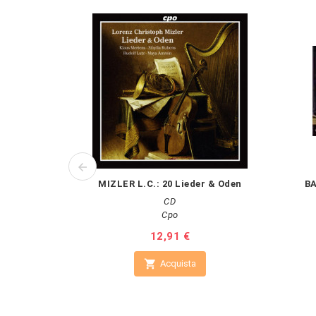
MIZLER L.C.: 20 Lieder & Oden
BA
CD
Cpo
Prezzo
12,91 €

Acquista