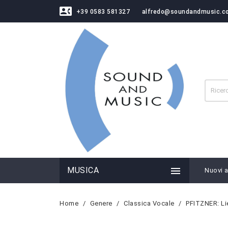
contact_phone
+39 0583 581327
alfredo@soundandmusic.c

MUSICA
Nuovi ar
Home
Genere
Classica Vocale
PFITZNER: Li