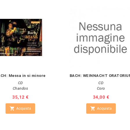
CH: Messa in si minore
BACH: WEINNACHT ORATORIU
CD
CD
Chandos
Coro
Prezzo
35,12 €
Prezzo
34,00 €


Acquista
Acquista