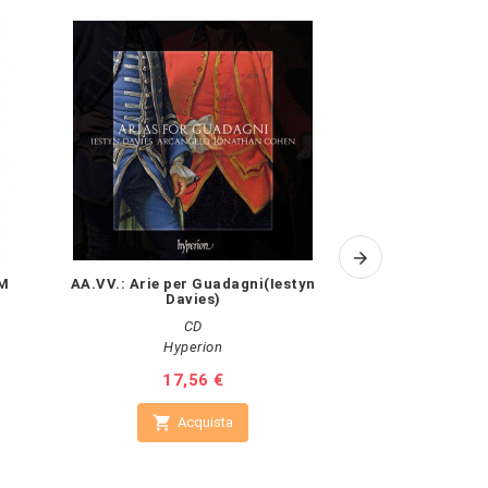
M
AA.VV.: Arie per Guadagni(Iestyn
AA.VV.: AN EA
Davies)
(
CD
Hyperion
C
Prezzo
17,56 €
Pr
21

Non 

Acquista
Vai al