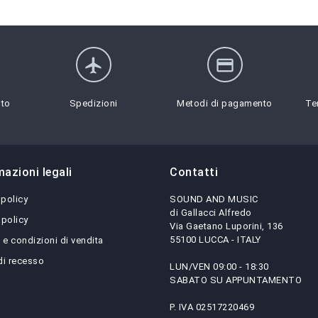
flight
credit_card
sto
Spedizioni
Metodi di pagamento
Te
mazioni legali
Contatti
 policy
SOUND AND MUSIC
di Gallacci Alfredo
 policy
Via Gaetano Luporini, 136
55100 LUCCA - ITALY
 e condizioni di vendita
 di recesso
LUN/VEN 09:00 - 18:30
SABATO SU APPUNTAMENTO
P. IVA 02517220469