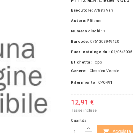
PFITZNER: Lieder Vol.5
Esecutore:
Artisti Vari
Autore:
Pfitzner
Numero dischi:
1
Barcode:
0761203949120
Fuori catalogo dal:
01/06/2005
Etichetta:
Cpo
Genere:
Classica Vocale
Riferimento
CPO491
12,91 €
Tasse incluse
Quantità

Acquista