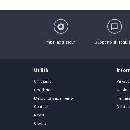
album
chat_bubble_outline
Imballaggi sicuri
Supporto all'acqui
Utilità
Infor
Chi siamo
Privacy
Spedizioni
Cookie
Metodi di pagamento
Termini
Contatti
Diritto
News
Credits