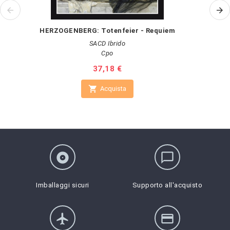
HERZOGENBERG: Totenfeier - Requiem
SACD Ibrido
Cpo
Prezzo
37,18 €

Acquista
album
chat_bubble_outline
Imballaggi sicuri
Supporto all'acquisto
flight
credit_card