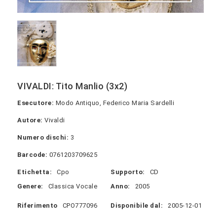
VIVALDI: Tito Manlio (3x2)
Esecutore:
Modo Antiquo, Federico Maria Sardelli
Autore:
Vivaldi
Numero dischi:
3
Barcode:
0761203709625
Etichetta:
Cpo
Supporto:
CD
Genere:
Classica Vocale
Anno:
2005
Riferimento
CPO777096
Disponibile dal:
2005-12-01