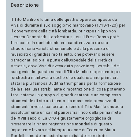
Descrizione
Il Tito Manlio è lultima delle quattro opere composte da
Vivaldi durante il suo soggiorno mantovano (1718-1720) per
il governatore della città lombarda, principe Philipp von
Hessen-Darmstadt. Lorchestra su cui il Prete Rosso poté
fare conto in quel biennio era caratterizzata da una
straordinaria varietà strumentale e dalla presenza di
musicisti di grandissimo talento, che potevano essere
paragonati solo alle putte dellOspedale della Pietà di
Venezia, dove Vivaldi aveva dato prove inequivocabili del
suo genio. In questo senso il Tito Manlio rappresentò per
lorchestra mantovana quello che qualche anno prima era
stata la più famosa Juditha triumphans per la formazione
della Pietà: una strabiliante dimostrazione di cosa potevano
fare insieme un gruppo di grandi cantanti e un complesso
strumentale di sicuro talento. La massiccia presenza di
strumenti in veste concertante rende il Tito Manlio unopera
assolutamente unica nel panorama lirico della prima metà
del XVIII secolo. La CPO è giustamente orgogliosa di
presentare la prima registrazione mondiale di questo
imponente lavoro nellinterpretazione di Federico Maria
Sardelli, uno dei massimi specialisti del repertorio