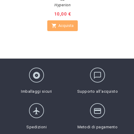
Hyperion
Prezzo
10,00 €

Acquista
album
chat_bubble_outline
Imballaggi sicuri
Supporto all'acquisto
flight
credit_card
Spedizioni
Metodi di pagamento