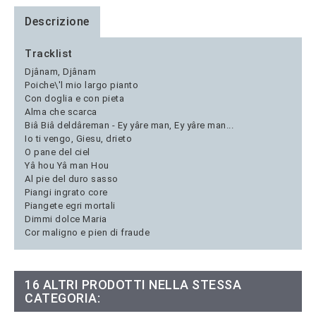
Descrizione
Tracklist
Djânam, Djânam
Poiche\'l mio largo pianto
Con doglia e con pieta
Alma che scarca
Biâ Biâ deldâreman - Ey yâre man, Ey yâre man...
Io ti vengo, Giesu, drieto
O pane del ciel
Yâ hou Yâ man Hou
Al pie del duro sasso
Piangi ingrato core
Piangete egri mortali
Dimmi dolce Maria
Cor maligno e pien di fraude
16 ALTRI PRODOTTI NELLA STESSA
CATEGORIA: