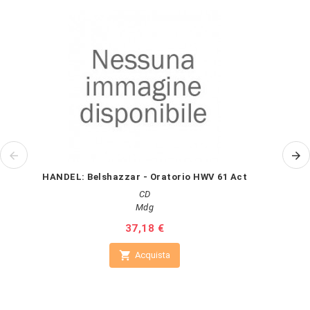
HANDEL: Belshazzar - Oratorio HWV 61 Act
CD
Mdg
Prezzo
37,18 €

Acquista