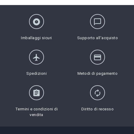
album
chat_bubble_outline
Imballaggi sicuri
Supporto all'acquisto
flight
credit_card
Spedizioni
Metodi di pagamento
assignment
autorenew
Termini e condizioni di
Diritto di recesso
vendita