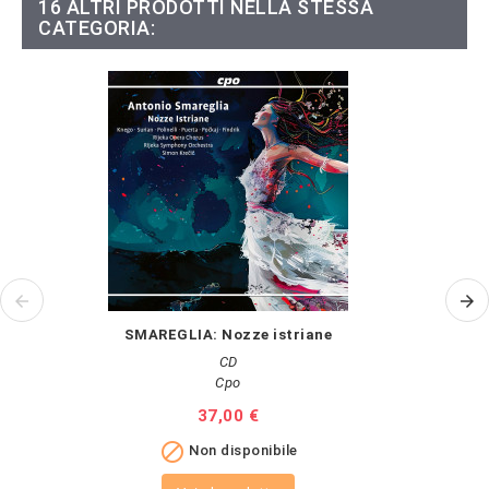
16 ALTRI PRODOTTI NELLA STESSA
CATEGORIA:
SMAREGLIA: Nozze istriane
R
CD
Cpo
Prezzo
37,00 €

Non disponibile