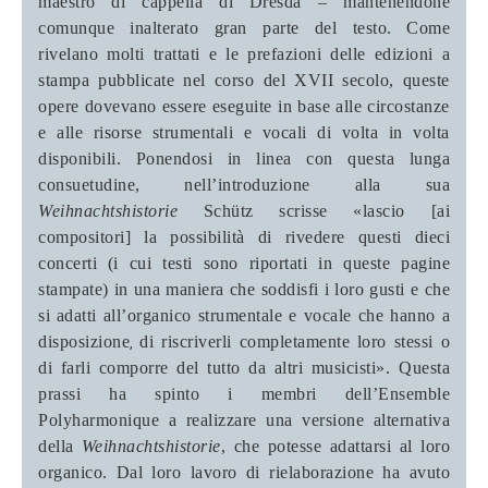
maestro di cappella di Dresda – mantenendone
comunque inalterato gran parte del testo.
Come
rivelano molti trattati e le prefazioni delle edizioni a
stampa pubblicate nel corso del XVII secolo, queste
opere dovevano essere eseguite in base alle circostanze
e alle risorse strumentali e vocali di volta in volta
disponibili. Ponendosi in linea con questa lunga
consuetudine, nell’introduzione alla sua
Weihnachtshistorie
Schütz scrisse «lascio [ai
compositori] la possibilità di rivedere questi dieci
concerti (i cui testi sono riportati in queste pagine
stampate) in una maniera che soddisfi i loro gusti e che
si adatti all’organico strumentale e vocale che hanno a
disposizione
di riscriverli completamente loro stessi o
,
di farli comporre del tutto da altri musicisti». Questa
prassi ha spinto i membri dell’Ensemble
Polyharmonique a realizzare una versione alternativa
della
Weihnachtshistorie
, che potesse adattarsi al loro
organico. Dal loro lavoro di rielaborazione ha avuto