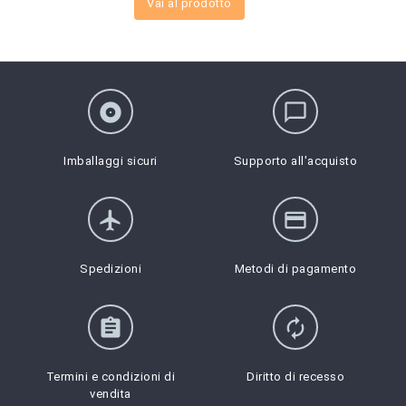
Vai al prodotto
album
chat_bubble_outline
Imballaggi sicuri
Supporto all'acquisto
flight
credit_card
Spedizioni
Metodi di pagamento
assignment
autorenew
Termini e condizioni di
Diritto di recesso
vendita