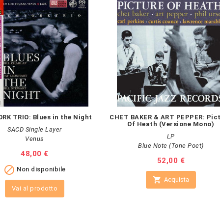
RK TRIO: Blues in the Night
CHET BAKER & ART PEPPER: Pic
Of Heath (Versione Mono)
SACD Single Layer
LP
Venus
Blue Note (Tone Poet)
Prezzo
48,00 €
Prezzo
52,00 €

Non disponibile

Acquista
Vai al prodotto