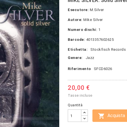
MIKE SILVER: Solid Silve
Esecutore:
M.Silver
Autore:
Mike Silver
Numero dischi:
1
Barcode:
4013357602625
Etichetta:
Stockfisch Records
Genere:
Jazz
Riferimento
SFCD6026
20,00 €
Tasse incluse
Quantità

Acquista