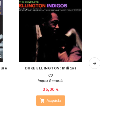
ture
DUKE ELLINGTON: Indigos
MONTY ALEXAND
Te
CD
SACD Si
Impex Records
V
Prezzo
35,00 €
Pr
48

Acquista

Non 
Vai al