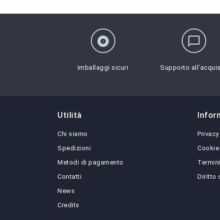
album
chat_bubble_outline
Imballaggi sicuri
Supporto all'acqui
Utilità
Infor
Chi siamo
Privacy
Spedizioni
Cookie
Metodi di pagamento
Termini
Contatti
Diritto
News
Credits