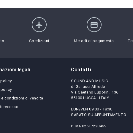
flight
credit_card
sto
Spedizioni
Metodi di pagamento
Te
mazioni legali
Contatti
 policy
SOUND AND MUSIC
di Gallacci Alfredo
 policy
Via Gaetano Luporini, 136
55100 LUCCA - ITALY
 e condizioni di vendita
 di recesso
LUN/VEN 09:00 - 18:30
SABATO SU APPUNTAMENTO
P. IVA 02517220469