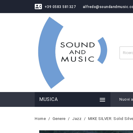
contact_phone
+39 0583 581327
alfredo@soundandmusic.c

MUSICA
Nuovi ar
Home
Genere
Jazz
MIKE SILVER: Solid Silve