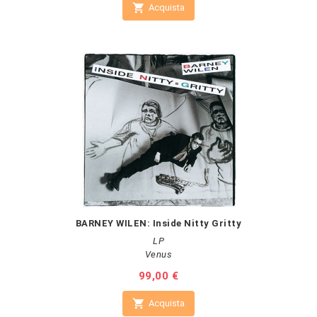

Acquista
BARNEY WILEN: Inside Nitty Gritty
LP
Venus
Prezzo
99,00 €

Acquista