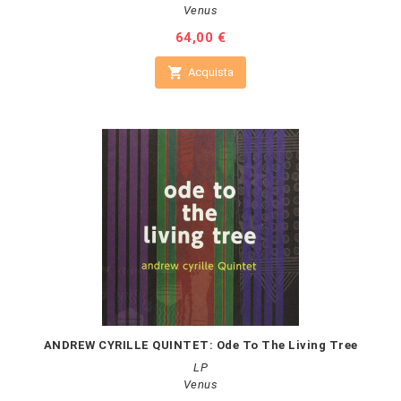
Venus
Prezzo
64,00 €

Acquista
ANDREW CYRILLE QUINTET: Ode To The Living Tree
LP
Venus