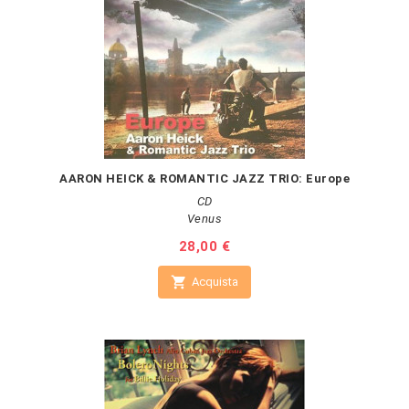
AARON HEICK & ROMANTIC JAZZ TRIO: Europe
CD
Venus
Prezzo
28,00 €

Acquista