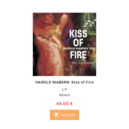
HAROLD MABERN: Kiss of Fire
LP
Venus
Prezzo
64,00 €

Acquista