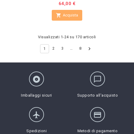
Prezzo
64,00 €

Acquista
Visualizzati 1-24 su 170 articoli

2
3
…
8
1
album
chat_bubble_outline
Imballaggi sicuri
Supporto all'acquisto
flight
credit_card
Spedizioni
Metodi di pagamento