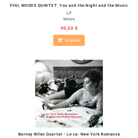
PHIL WOODS QUINTET: You and the Night and the Music
LP
Venus
Prezzo
99,00 €

Acquista
Barney Wilen Quartet - Le ca: New York Romance