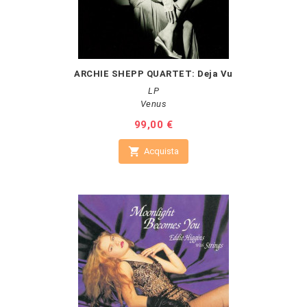
ARCHIE SHEPP QUARTET: Deja Vu
LP
Venus
Prezzo
99,00 €

Acquista