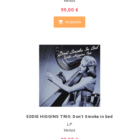
Venus
Prezzo
99,00 €

Acquista
EDDIE HIGGINS TRIO: Don't Smoke in bed
LP
Venus