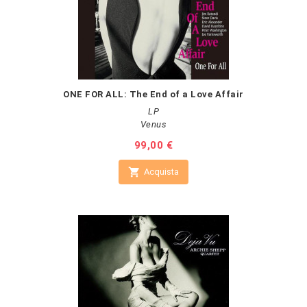
ONE FOR ALL: The End of a Love Affair
LP
Venus
Prezzo
99,00 €

Acquista