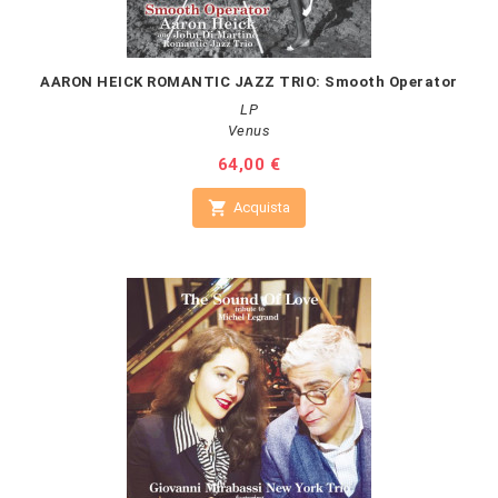
AARON HEICK ROMANTIC JAZZ TRIO: Smooth Operator
LP
Venus
Prezzo
64,00 €

Acquista