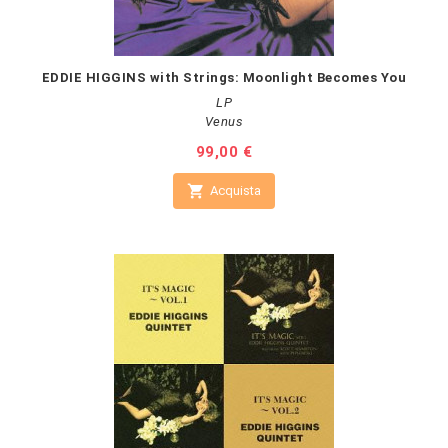
EDDIE HIGGINS with Strings: Moonlight Becomes You
LP
Venus
Prezzo
99,00 €

Acquista