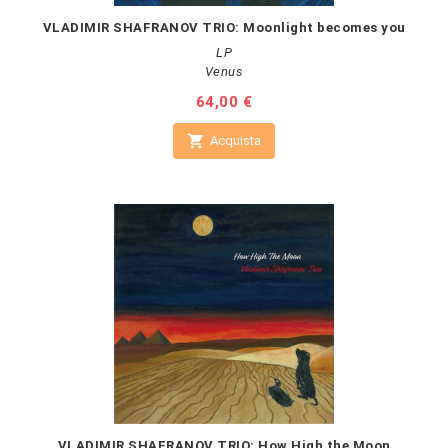
VLADIMIR SHAFRANOV TRIO: Moonlight becomes you
LP
Venus
Prezzo
64,00 €

Acquista
VLADIMIR SHAFRANOV TRIO: How High the Moon