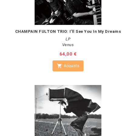
CHAMPAIN FULTON TRIO: I'll See You In My Dreams
LP
Venus
Prezzo
64,00 €

Acquista