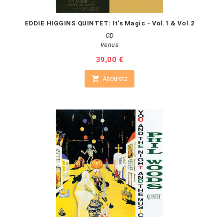
EDDIE HIGGINS QUINTET: It's Magic - Vol.1 & Vol.2
CD
Venus
Prezzo
39,00 €

Acquista