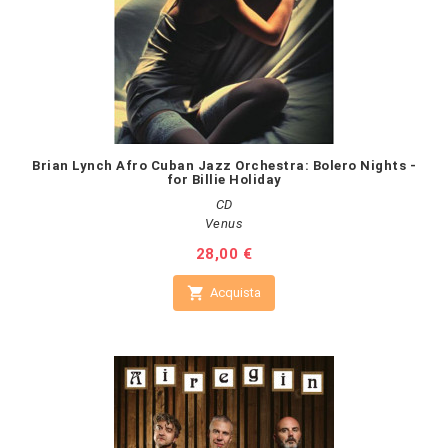
Brian Lynch Afro Cuban Jazz Orchestra: Bolero Nights -
for Billie Holiday
CD
Venus
Prezzo
28,00 €

Acquista