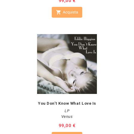
Prezzo
99,00 €

Acquista
You Don't Know What Love Is
LP
Venus
Prezzo
99,00 €