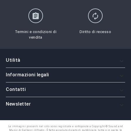
assignment
autorenew
Termini e condizioni di
Diritto di recesso
vendita
Utilità

Informazioni legali

Contatti

Newsletter

Le immagini presenti nel sito sono registrate e sottoposte a Copyright © Sound and
Music di Gallacci Alfredo - È fatto assoluto divieto di pubblicare, tutte o in parte, le