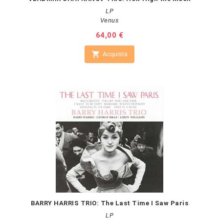
LP
Venus
Prezzo
64,00 €

Acquista
BARRY HARRIS TRIO: The Last Time I Saw Paris
LP