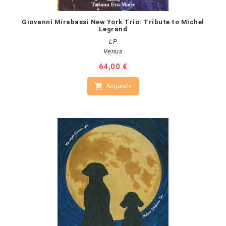
Giovanni Mirabassi New York Trio: Tribute to Michel
Legrand
LP
Venus
Prezzo
64,00 €

Acquista