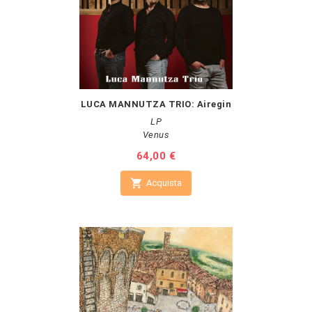
LUCA MANNUTZA TRIO: Airegin
LP
Venus
Prezzo
64,00 €

Acquista