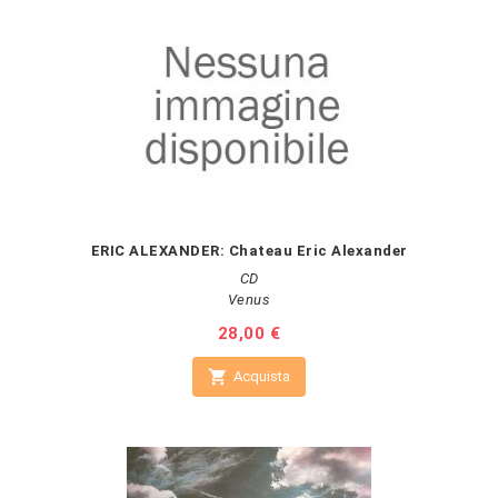
ERIC ALEXANDER: Chateau Eric Alexander
CD
Venus
Prezzo
28,00 €

Acquista