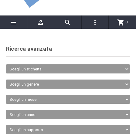




shopping_cart
0
Ricerca avanzata