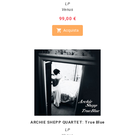
LP
Venus
Prezzo
99,00 €

Acquista
ARCHIE SHEPP QUARTET: True Blue
LP