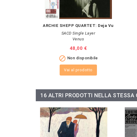
ARCHIE SHEPP QUARTET: Deja Vu
SACD Single Layer
Venus
Prezzo
48,00 €

Non disponibile
Vai al prodotto
16 ALTRI PRODOTTI NELLA STESSA