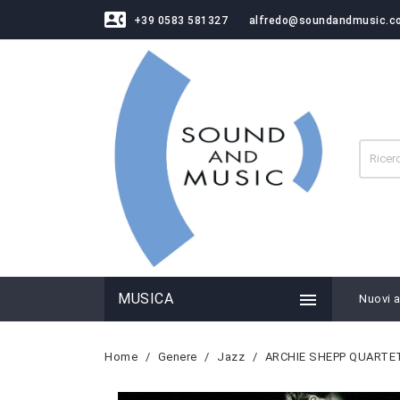
contact_phone
+39 0583 581327
alfredo@soundandmusic.c

MUSICA
Nuovi ar
Home
Genere
Jazz
ARCHIE SHEPP QUARTET