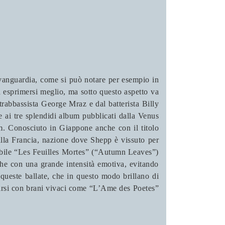
avanguardia, come si può notare per esempio in
a esprimersi meglio, ma sotto questo aspetto va
trabbassista George Mraz e dal batterista Billy
e ai tre splendidi album pubblicati dalla Venus
m. Conosciuto in Giappone anche con il titolo
alla Francia, nazione dove Shepp è vissuto per
abile “Les Feuilles Mortes” (“Autumn Leaves”)
che con una grande intensità emotiva, evitando
 queste ballate, che in questo modo brillano di
ertirsi con brani vivaci come “L’Ame des Poetes”