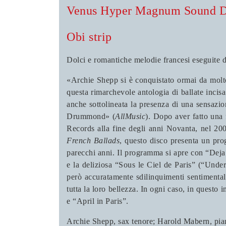
Venus Hyper Magnum Sound Di
Obi strip
Dolci e romantiche melodie francesi eseguite d
«Archie Shepp si è conquistato ormai da molto
questa rimarchevole antologia di ballate incis
anche sottolineata la presenza di una sensazio
Drummond» (
AllMusic
). Dopo aver fatto una 
Records alla fine degli anni Novanta, nel 20
French Ballads
, questo disco presenta un pro
parecchi anni. Il programma si apre con “Dej
e la deliziosa “Sous le Ciel de Paris” (“Unde
però accuratamente sdilinquimenti sentimentali
tutta la loro bellezza. In ogni caso, in questo
e “April in Paris”.
Archie Shepp, sax tenore; Harold Mabern, pia