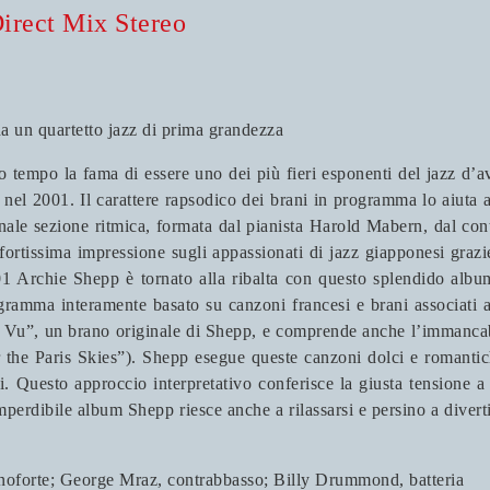
rect Mix Stereo
a un quartetto jazz di prima grandezza
 tempo la fama di essere uno dei più fieri esponenti del jazz d’
a nel 2001. Il carattere rapsodico dei brani in programma lo aiuta 
nale sezione ritmica, formata dal pianista Harold Mabern, dal con
fortissima impressione sugli appassionati di jazz giapponesi grazi
01 Archie Shepp è tornato alla ribalta con questo splendido albu
gramma interamente basato su canzoni francesi e brani associati 
a Vu”, un brano originale di Shepp, e comprende anche l’immanc
r the Paris Skies”). Shepp esegue queste canzoni dolci e romanti
. Questo approccio interpretativo conferisce la giusta tensione a
 imperdibile album Shepp riesce anche a rilassarsi e persino a div
noforte; George Mraz, contrabbasso; Billy Drummond, batteria