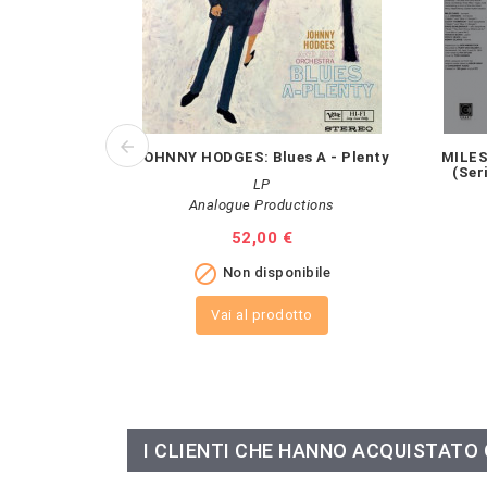
JOHNNY HODGES: Blues A - Plenty
MILES
(Ser
LP
Analogue Productions
Prezzo
52,00 €

Non disponibile
Vai al prodotto
I CLIENTI CHE HANNO ACQUISTAT