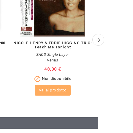
200
NICOLE HENRY & EDDIE HIGGINS TRIO:
AA.VV.: An
Teach Me Tonight
SACD Single Layer
Pr
Venus
Pr
20
Prezzo
48,00 €

Non 

Non disponibile
Vai al
Vai al prodotto