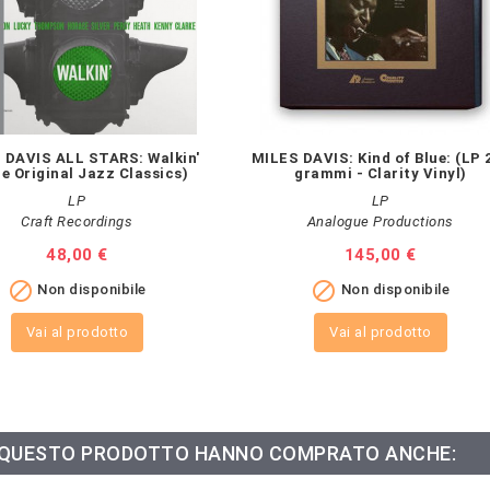
 DAVIS ALL STARS: Walkin'
MILES DAVIS: Kind of Blue: (LP 
ie Original Jazz Classics)
grammi - Clarity Vinyl)
LP
LP
Craft Recordings
Analogue Productions
Prezzo
48,00 €
Prezzo
145,00 €


Non disponibile
Non disponibile
Vai al prodotto
Vai al prodotto
O QUESTO PRODOTTO HANNO COMPRATO ANCHE: