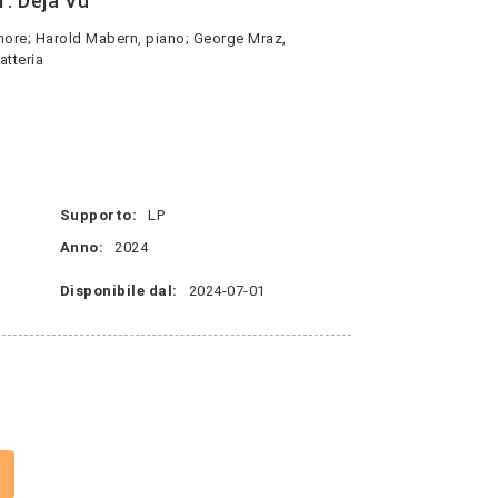
: Deja Vu
nore; Harold Mabern, piano; George Mraz,
tteria
Supporto:
LP
Anno:
2024
Disponibile dal:
2024-07-01