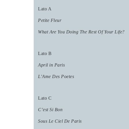
Lato A
Petite Fleur
What Are You Doing The Rest Of Your Life?
Lato B
April in Paris
L’Ame Des Poetes
Lato C
C’est Si Bon
Sous Le Ciel De Paris