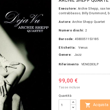
ARCHIE SHEPP QUARTET
Esecutore:
Archie Shepp, sax te
contrabbasso; Billy Drummond, ba
Autore:
Archie Shepp Quartet
Numero dischi:
2
Barcode:
4580051153185
Etichetta:
Venus
Genere:
Jazz
Riferimento
VEN0283LP
99,00 €
Tasse incluse
Quantità

Acquista